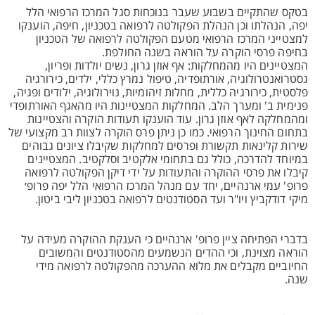
בטקס שהתקיים בשבוע שעבר בנוכחות סגל המרכז הרפואי הלל
יפה, הנהלתו וכן הנהלת הפקולטה לרפואה בטכניון, חיפה, הוענקו
למצטייני המרכז הרפואי מטעם הפקולטה לרפואה של הטכניון
בחיפה פרסי הוקרה על הוראה בשנה החולפת.
המצטיינים היו מהמחלקות: אף אוזן גרון, נשים יולדות ופריון,
גסטרואנטרולוגיה, אורתופדיה, טיפול נמרץ כללי, ילדים, כירורגיה
פלסטית, כירורגיה כללית, מחלות זיהומיות, נוירולוגיה, ילודים ופגיה,
פנימית ב' ומערך הלב. המחלקות המצטיינות היו מהאגף האורתופדי
ומהמחלקה לאף אוזן גרון. עוד הוענקו תעודות הוקרה והצטיינות
בתחום החינוך הרפואי. כמו כן ניתן פרס הוקרה לצוות רב מקצועי של
שירות קלינאות תקשורת ופרסים למחלקות שקיבלו ציונים גבוהים
במיוחד להדרכה, כולל גם בתחומי אלקטיב וסלקטיב. המצטיינים
קיבלו את פרסי ההוקרה והתעודות על ידי דיקן הפקולטה לרפואה
פרופ' עמי ארנהיים, יחד עם מנהל המרכז הרפואי הלל יפה פרופ׳
מיקי דודקביץ ויו"ר ועד הסטודנטים לרפואה בטכניון ליבי ביטון.
בדברי הפתיחה ציין פרופ' ארנהיים כי הענקת ההוקרה מעידה על
הוראה מצוינת, וכי ההדים הנשמעים מהסטודנטים והמשובים
החיוביים מקבלים את מלוא ההערכה מהפקולטה לרפואה מידי
שנה.