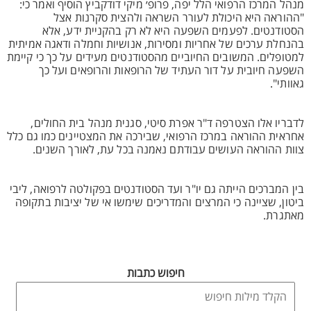
מנהל המרכז הרפואי הלל יפה, פרופ׳ מיקי דודקביץ הוסיף ואמר כי:
"ההוראה היא היכולת לעורר השראה ולהצית סקרנות אצל
הסטודנטים. לפעמים השפעה היא לא רק בהקניית ידע, אלא
בהנחלת ערכים של אחריות ומסירות, אנושיות וחמלה ודאגה אמיתית
למטופלים. המשובים החיוביים מהסטודנטים מעידים על כך כי קיימת
השפעה חיובית על דור העתיד של הרופאות והרופאים ועל כך
גאוותי".
לדבריו אלו הצטרפה ד"ר אפרת סיטי, סגנית מנהל בית החולים,
אחראית ההוראה במרכז הרפואי, שבירכה את המצטיינים כמו גם כלל
צוות ההוראה העושים עבודתם נאמנה בכל עת, לאורך השנים.
בין המברכים הייתה גם יו"ר ועד הסטודנטים בפקולטה לרפואה, ליבי
ביטון, שציינה כי המרצים והמדריכים שימשו אי של יציבות בתקופה
מאתגרת.
חיפוש כתבות