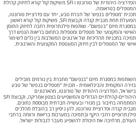
הפדרציה היהודית של טורונטו ו SFI משיקות קול קורא לחיזוק קהילת
המטפלים בטראומה.
תכנית 'מטפלים בנפש' של חברת טבע, יחד עם פדרציית טורונטו,
הפועלת תחת מגבית קנדה וקבוצת SFI, משיקות קול קורא ראשון
במסגרת מיזם "בנפשם"- שותפות פילנתרופית רחבה לחיזוק החוסן
האישי והמקצועי של מטפלים ומטפלות בתחום בריאות הנפש דרך
תמיכה בתכניות תהליכיות של ארגונים המשלבות בין כלים לשימור
אישי של המטפלים לבין חיזוק המעטפת המקצועית והארגונית.
השותפות במסגרת מיזם "בנפשם" מחברת בין גורמים מובילים
בזירה המקומית והבינלאומית - תכנית "מטפלים בנפש" של טבע
בישראל, הפדרציה היהודית של טורונטו, מהארגונים
היהודיים-קהילתיים הגדולים והמשפיעים בצפון אמריקה, וקבוצת SFI
המתמחה בחיבור בן מגזרי ובעשייה חברתית מבוססת נתונים.
מגבית קנדה ופדרציית טורונטו, להן ניסיון רב בהובלת מהלכים
פילנתרופיים רחבי היקף ובתמיכה במערכות בריאות ורווחה ברחבי
העולם, מרחיבה את היכולת להשפיע מעבר לגבולות ישראל.