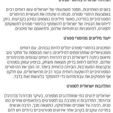
הצלחה ישראלית בהימורי ספורט
בשנים האחרונות, מספר משמעותי של ישראלים עשו רווחים רבים
באמצעות הימורי ספורט. מגמה זו שינתה את תעשיית ההימורים
הספורטיביים במדינה, כאשר מיליונים נמצאים בסיכון בקביעות. ניתן
לייחס את הנטיה של ישראלים להשתתף בהימורי ספורט לתשוקתם
לספורט, למיומנויות הניתוחיות שלהם, ולתיאוםם של סיכונים.
ייעוד מיליונים מהימורי ספורט
הסיכונים בהימורי ספורט יכולים להיות גבוהים, עם רווחים
פוטנציאליים שמתרוממים למיליונים. גישה מבוססת על מחקר טוב
ותיאום ניתנה לישראלים רבים להרוויח רווחים עצומים מההימורים
שלהם. יכולתם לחזות בדיוק תוצאות משחק, בניסיון עמוק בספורט
ובקבוצות המעורבות, הוכיחה כרווחית ביותר. זה הפך את ההימורים
הספורטיביים להשקעה רווחית עבור רבים מהישראלים, עם חלקם
אף מפסיקים את עבודותיהם כדי להתמקד בלעשות זאת בלבד.
התלהבות ישראלית לספורט
ישראלים ידועים כמי שמתלהבים מספורט, בעיקר מכדורגל (כדורגל)
וכדורסל. התלהבות זו מתרבה גם לספורטים בינלאומיים אחרים כמו
טניס, רכיבה על אופניים ואתלטיקה. כתוצאה מכך, הרבה אנשים
במדינה עוקבים בקרוב אחר אירועים ספורטיביים גדולים ויש להם