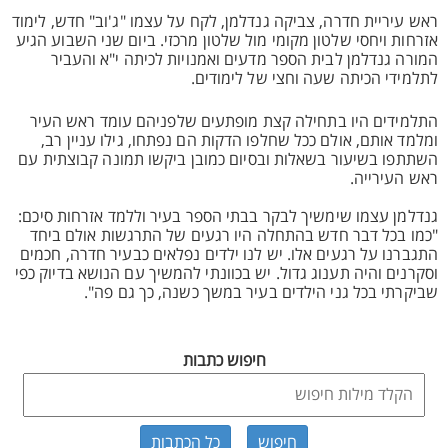
ראש עיריית חדרה, צביקה גנדלמן, לקח על עצמו "ג'וב" חדש, לימוד
אזרחות ויחסי שלטון מקומי מול שלטון מרכזי. ביום שני השבוע הגיע
המורה גנדלמן לבית הספר מדעים ואמנויות לכיתה י"א והעביר
לתלמידי הכיתה שעה וחצי של לימודים.
התלמידים היו בתחילה קצת מופתעים שלפניהם עומד ראש העיר
ומלמד אותם, אולם ככל שחלפו הדקות הם נפתחו, גילו עניין רב,
השתתפו בשיעור בשאלות ובסיום כמובן ביקשו תמונה קבוצתית עם
ראש העירייה.
גנדלמן עצמו שימשיך לבקר בבתי הספר בעיר וללמד אזרחות סיכם:
"כמו בכל דבר חדש בהתחלה היו רגעים של התרגשות אולם ביחד
התגברנו על רגעים אלו. יש לנו ילדים נפלאים כבעיר חדרה, חכמים
וסקרנים והיה תענוג גדול. יש בכוונתי להמשיך עם הנושא בדיוק כפי
שביקרתי בכל גני הילדים בעיר במשך כשנה, כך גם פה".
חיפוש כתבות
כל הכתבות