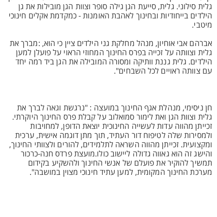
גלית סילוני. גלית, סייעת הגן גילה סופר וצוות הגן מובילות את גן
הילדים בייחודיות ובחינוך לאהבת האומנות - כמקדמת אקלים חינוכי
מיטבי.
אברהם אבי אוחיון, מנהל מחלקת גני הילדים ציין כי הוא, :מברך את
גלית וצוותה על זכייה בפרס החינוך המחוזי הראוי על פועלן למען
הילדים. גלית גננת וותיקה ומסורה המובילה את הגן ביד רמה יחד
עם צוותה ראויים לכל השבחים".
חן ניסימי, מנהלת אגף החינוך במועצה : "נרגשת וגאה לברך את
גלית וצוות הגן ואת לימור סמואלוב על קבלת פרס החינוך היוקרתי.
זכייתן מהווה עדות לעשייה החינוכית יוצאת הדופן, למחויבות
ולמסירות שלה לטיפוח דור העתיד, תוך מתן דוגמה אישית, ערכית
ומקצועית. זכייתן מהווה השראה לתלמידים, להורים ולצוותי החינוך,
והישג זה הוא גאווה גדולה ליישוב כולו.מועצת פרדס חנה-כרכור
תמשיך להוקיר את פועלם של אנשי החינוך ולהשקיע בקידום
מערכת החינוך המקומית, למען עתיד חינוכי מצוין במושבה".