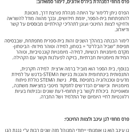
פרס מחוזי למנהלת ביה"ס אלונים, לימור סמואלוב:
הפרס ניתן ללימור על היותה מנהלת פורצת דרך, מוכוונת
להתפתחות בית-הספר, יוזמת חידושים, ובכך מהווה מודל להשראה
ולחיקוי לצוות החינוכי ועוגן לתהליכי קהילתיים מבוססים על קשר
ודיאלוג.
לימור הבנתה במהלך השנים זהות בית-ספרית מתפתחת, שבבסיסה
תפיסת "שביל הבלו"ט" = בטחון, למידה וטוהר מידות- הביטחון-
מקדם מיומנויות רגשיות, למידה- מיומנויות קוגנטיביות, וטוהר
המידות מיומנויות חברתיות, בזיקה לפעלנות וקשר עם הקהילה.
בנוסף, בית הספר הוא מוביל ברמה ארצית למידה חקרנית,
התנסותית בינתחומית והוגנות בגישת הSTEM-בדגש על למידת
מדעים וטכנולוגיה בתפיסת PBL. גישת הSTEM כוללת פיתוח
מיומנויות וכישורים הנדרשים לתפקוד מיטבי במציאות משתנה,
ומאופיינת ביכולת לקשר בין תחומי-דעת שונים ובניתוח בעיות
רלוונטיות לחיי היומיום של התלמיד ושל החברה.
פרס מחוזי לגן עינב ולצוות החינוכי:
גן עינב הוא גן אומנותי ייחודי המנוהל מזה שנים רבות ע"י גננת הגן