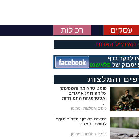
עסקים
רכילות
האימייל האדום
ו לבקר בדף
ייסבוק של
פלאשנט
פים והמלצות
פוסט טראומה והשפעתה
על ההורות: אתגרים
ואסטרטגיות התמודדות
...
טיפים והמלצות
| ממומן
נחשים בשרון: מדריך מקיף
לתושבי האזור
...
טיפים והמלצות
| ממומן