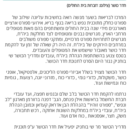
חדר כושר (צילום: דוברות בית החולים)
המרכז לבריאות בשער מנשה רואה בחשיבות עליונה שילוב של
ספורט כחלק מתוכנית נפש בריאה בגוף בריא. אירועי ספורט ארציים
מאורגנים מידי שנה בבית החולים ומשתתפים בהם מאות מטופלים
מרחבי הארץ, מגרשים נבנים ומטופחים לצד מחלקות ביה"ח,
מגרשים לתחרויות ספורט מרכזיים, ומתקני ספורט משולבים
במרחבים הירוקים של ביה"ח. זה היה רק שאלה של זמן עד להקמת
חדר כושר מאובזר שישמש את המטופלים והעובדים.
בטכס צנוע בהשתתפות הנהלת ביה"ח ,עובדים ומדריך הכושר שי
בוחניק נגזר היום הסרט לחנוכת חדר הכושר.
חדר הכושר מצויד בשלל אביזרי ספורט הליכונים, אלפטיקאל, אופני
כושר, משקולות, כדורי גומי , כדורי כוח , מזרוני יוגה, רצועות , גומיות
כוח וגמישות ועוד.
נרתמו להקמת חדר הכושר בלב שלם ובנפש חפצה, ועד עובדי
חברת החשמל בראשות אילן פנחס, הגב' דפנה ברוורמן מארגון "לב
ונפש", "ספורט זוהיר" בהנהלת הבן אדראק קעדאן וכמובן הנהלת
ביה"ח, עובדי ביה"ח במחלקות השונות אחזקה , רכש תחבורה,
משק, חצר, אפסנאות , כוח אדם ועוד.
מדריך הכושר מר שי בוחניק יפעיל את חדר הכושר ע"פ תוכנית