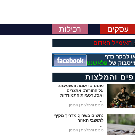
עסקים
רכילות
האימייל האדום
ו לבקר בדף
ייסבוק של
פלאשנט
פים והמלצות
פוסט טראומה והשפעתה
על ההורות: אתגרים
ואסטרטגיות התמודדות
...
טיפים והמלצות
| ממומן
נחשים בשרון: מדריך מקיף
לתושבי האזור
...
טיפים והמלצות
| ממומן