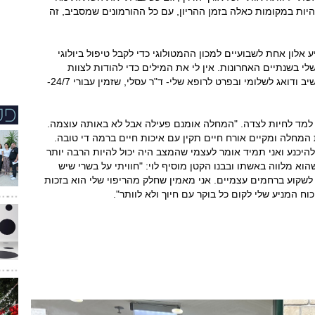
היות במקומות כאלה בזמן ההריון, עם כל ההורמונים שמסביב, זה
ון אחת לשבועיים למכון ההמטולוגי כדי לקבל טיפול ביולוגי
י בשנתיים האחרונות. אין לי את המילים כדי להודות לצוות
המקצועי והמסור שתמיד מקבל אותי בחיוך, מקשיב ודואג לשלומי ובפרט לרופא שלי- ד"ר עסלי, שזמין עבורי 24/7-
ן למד לחיות לצדה. "המחלה אומנם פעילה אבל לא באותה עוצמה.
המחלה ומקיים אורח חיים תקין עם איכות חיים ברמה די טובה.
היכנע ואני תמיד אומר לעצמי שהמצב היה יכול להיות הרבה יותר
הוא מלווה באשתו ובבנו הקטן מוסיף לוי: "חוויתי על בשרי שיש
 לשקוע ברחמים עצמיים. אני מאמין שחלק מהריפוי שלי הוא בזכות
 המניע שלי לקום כל בוקר עם חיוך ולא לוותר".