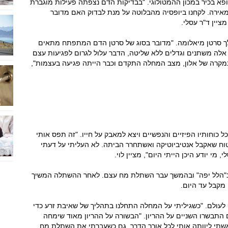
פא בכיר במכון ההמטולוגי. "בבדיקות הדם נצפתה פעילות מוגברת
אירה. לקחנו ביופסיה מהבלוטה על מנת לבדוק האם מדובר
ציין ד"ר עסלי.
ך סרטן מיאלומה. "מדובר בסוג של סרטן הדם המתפתח מתאים
ה משתנים וגדלים ללא שליטה, הדבר עלול לגרום לפגיעות עצם
במקרה של אלון, מצב המחלה התקדם וכבר הייתה פגיעה בעצמות",
 כוחותיו הפיזיים והנפשיים ויצא למאבק על חייו. "זה תפס אותי
טוח שאקבל אנטיביוטיקה ואשתחרר הביתה. לא העליתי על דעתי
מי יודע היכן הייתי היום", מציין לוי.
 ב"הלל יפה" ובהמשך עבר השתלת מח עצם. לאחר ההשתלה המשיך
 מקבל עד היום.
ף לעולם. "כשגיליתי על המחלה התחלנו בתהליך של שאיבת זרע כדי
ם התבשרו השניים על ההריון. "הבשורה על ההריון מאוד שימחה
 אשתי ליוותה אותי לכל אורך הדרך, גם כשעברתי את השתלת מח