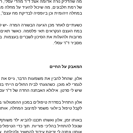
מה שהדליק נורה אדומה אצל ד"ר מהדי עסלי, רו
של רמת חלבונים, מה שיכול להעיד על מחלה ממ
במחלה זיהומית וכן ביופסיה לבדיקת מח עצם", מ
כשעתיים לאחר מכן הגיעה הבשורה המרה -יש ל
במח העצם הנקראים תאי פלסמה. כאשר תאים אל
מרובות ולהעלות את הסיכון לשברים בעצמות. 
מסביר ד"ר עסלי.
המאבק על החיים
אלון, שהחל להבין את משמעות הדבר, גייס את כל
לגמרי לא מוכן. כשהגעתי לבית החולים הייתי ב
שיש לי סרטן. אילולא האבחנה החדה של ד"ר עסלי, 
אלון התחיל בסדרת טיפולים במכון ההמטולוגי
לקבל טיפול ביולוגי משמר למיצוב המחלה, אותו
באותו זמן, אלון ואשתו תכננו להביא ילד משות
שנוכל להתחיל בהליכי פוריות. תוך כדי הטיפולי
אותנו ונתנה לי זריקת עידוד להמשיך ולהילחם.