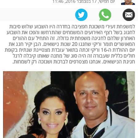
יום חמישי, 17 בנובמבר 2016, 11:46
למשפחת זעירי משכונת חפציבה בחדרה היו השבוע שלוש סיבות
לחגוג בשל רצף האירועים המשמחים שהתרחשו והפכו את השבוע
האחרון שלהם לחגיגה משפחתית גדולה. זה התחיל עם ההורים
המאושרים תומר וריקי שחגגו 20 שנות נישואים. הבן יקיר חגג את
יום ההולדת ה-16 וריקי זכתה בתואר עובדת מצטיינת שנתית בקופת
חולים כללית שעבורה זה היה סוג של מתנה שאותו קיבלה לרגל
חגיגת הנישואים. אנחנו מצטרפים לברכות ושנזכה רק לשמחות.