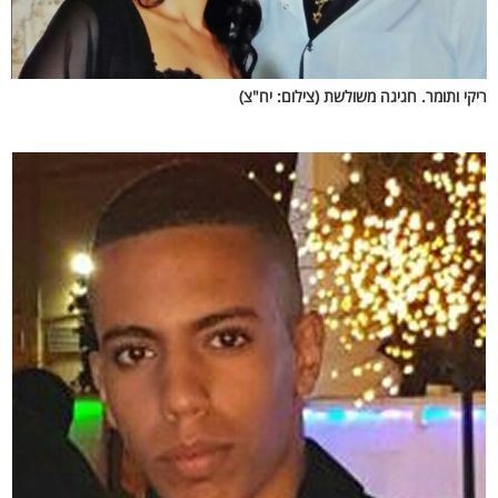
ריקי ותומר. חגיגה משולשת (צילום: יח"צ)