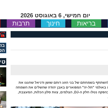
יום חמישי, 6 באוגוסט 2026
בריאות
חינוך
תרבות
בוא
הפ
טי
 להשתתף בשמחתם של בני הזוג רותם שושן ודניאל שחגגו את
ה באולמי "תל-יה" המפוארים באבן יהודה שהשלים את השמחה
באירוח עשיר עם הכנסת אורחים כיד המלך. בהפקה נטלו חלק ה-DJ, הצלמים, צוות סלון הכלות, המעצבת,