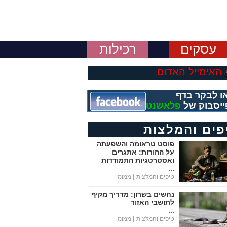
עסקים
רכילות
האימייל האדום
ו לבקר בדף
ייסבוק של
פלאשנט
פים והמלצות
פוסט טראומה והשפעתה
על ההורות: אתגרים
ואסטרטגיות התמודדות
...
טיפים והמלצות
| ממומן
נחשים בשרון: מדריך מקיף
לתושבי האזור
...
טיפים והמלצות
| ממומן