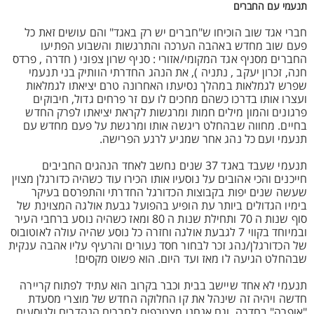
תנעמי עם החברים
חברי אגד שוב הוכיחו ש"חברים יש רק באגד" והם עושים זאת כל
פעם שוב מחדש באהבה הערכה והתרגשות והשבוע הפתיעו
החברים מסניף אגד המקומי/אזורי : סניף שרון צפוני ( חדרה , פרדס
חנה, זכרון יעקב , נתניה ), את הנהג החדרתי הוותיק בני תנעמי
שפרש לגמלאות במהלך נסיעתו האחרונה טרם יציאתו לגמלאות
ועצרו אותו בדרכו כשהם מחכים לו עם זר פרחים גדול, חיבוקים
פרגונים והמון מילים חמות ומרגשות לקראת יציאתו לפרק החדש
בחיים. מחווה שבהחלט ריגשה אותו ומרגשת על פעם מחדש עם
תנעמי ועם כל נהג אחר שמגיע לרגע הפרישה.
תנעמי שעבד באגד 37 שנים נחשב לאחד הנהגים החביבים
חייכנים והכי אהובים על נוסעיו אותו הכירו עוד כשהיה כדורגלן מצוין
שעשה שנים יפות בקבוצות הכדורגל החדרתי והתפרסם בעיקר
בימיו הגדולים ביותר עת הופיע בהפועל גבעת אולגה המצוינת של
סוף שנות ה 70 ותחילת שנות ה 80 ומאז כשהיה נוסע ברחבי העיר
ובמיוחד בקווי 7 לגבעת אולגה וחזרה כל נוסע שהיה עולה לאוטובוס
של הכדורגלן/נהג זכר לבחור חסד נעורים והרעיף עליו אהבה ענקית
שבהחלט הגיעה לו מאז ועד היום. הוא פשוט מקסים!
תנעמי לא אחד שיישב בבית וכבר בקרוב הוא עתיד לפתוח קריירה
חדשה ויהיה זה שינהל את קו החלוקה החדש של מוצרי מסעדת
"אופרה" בחדרה, וגם אנחנו מצטרפים לחברים הנהדרים ולנוסעים