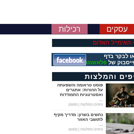
עסקים
רכילות
האימייל האדום
ו לבקר בדף
ייסבוק של
פלאשנט
פים והמלצות
פוסט טראומה והשפעתה
על ההורות: אתגרים
ואסטרטגיות התמודדות
...
טיפים והמלצות
| ממומן
נחשים בשרון: מדריך מקיף
לתושבי האזור
...
טיפים והמלצות
| ממומן