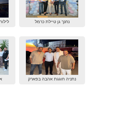
נחנך גן טיילת כרמל
לילות
נתניה חוגגת אהבה בפארק
א