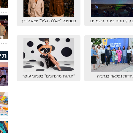
 קיץ תחת כיפת השמיים
פסטיבל "יאללה גליל" יוצא לדרך
תי
חדות נפלאה בנתניה
“חגיגת מועדונים” בקניוני עופר