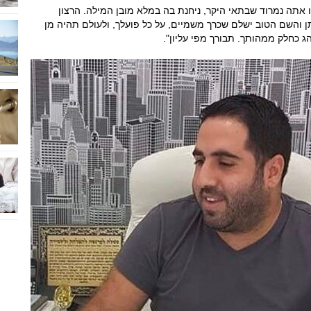
לו אתה נמרוד שבתאי היקר, ניחנת בה במלא מובן המילה. הרצון
תן והשם הטוב ישלם שכרך משמיים, על כל פועלך, ולעולם תהיה מן
ג כחלק ממהותך. תבורך מפי עליון".