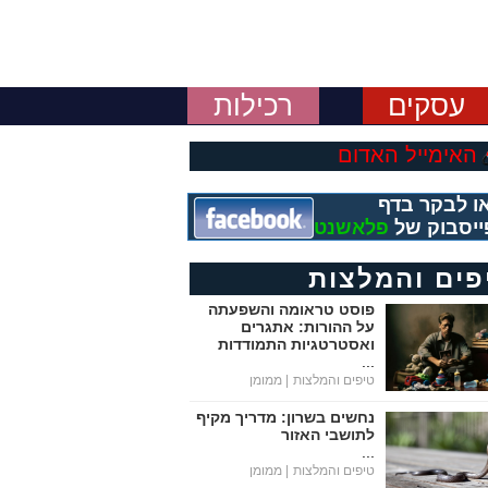
עסקים
רכילות
האימייל האדום
ו לבקר בדף
ייסבוק של
פלאשנט
פים והמלצות
פוסט טראומה והשפעתה
על ההורות: אתגרים
ואסטרטגיות התמודדות
...
טיפים והמלצות
| ממומן
נחשים בשרון: מדריך מקיף
לתושבי האזור
...
טיפים והמלצות
| ממומן