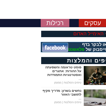
עסקים
רכילות
האימייל האדום
ו לבקר בדף
ייסבוק של
פלאשנט
פים והמלצות
פוסט טראומה והשפעתה
על ההורות: אתגרים
ואסטרטגיות התמודדות
...
טיפים והמלצות
| ממומן
נחשים בשרון: מדריך מקיף
לתושבי האזור
...
טיפים והמלצות
| ממומן