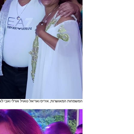
המשפחות המאושרות, איריס ואריאל טאויל אורלי ואבי לא