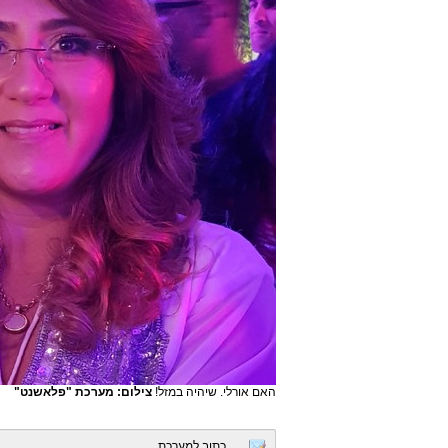
האם אורלי. שיהיה במזל!
צילום: מערכת "פלאשנט"
כתוב למערכת