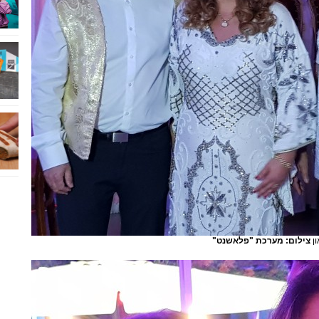
ון
צילום: מערכת "פלאשנט"