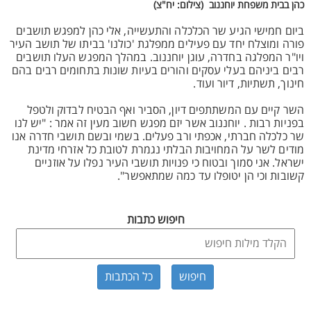
כהן בבית משפחת יוחננוב (צילום: יח"צ)
ביום חמישי הגיע שר הכלכלה והתעשייה, אלי כהן למפגש תושבים
פורה ומוצלח יחד עם פעילים ממפלגת 'כולנו' בביתו של תושב העיר
ויו"ר המפלגה בחדרה, עוגן יוחננוב. במהלך המפגש העלו תושבים
רבים ביניהם בעלי עסקים והורים בעיות שונות בתחומים רבים בהם
חינוך, תשתיות, דיור ועוד.
השר קיים עם המשתתפים דיון, הסביר ואף הבטיח לבדוק ולטפל
בפניות רבות . יוחננוב אשר יזם מפגש חשוב מעין זה אמר : "יש לנו
שר כלכלה חברתי, אכפתי ורב פעלים. בשמי ובשם תושבי חדרה אנו
מודים לשר על המחויבות הבלתי נגמרת לטובת כל אזרחי מדינת
ישראל. אני סמוך ובטוח כי פנויות תושבי העיר נפלו על אוזניים
קשובות וכי הן יטופלו עד כמה שמתאפשר".
חיפוש כתבות
כל הכתבות