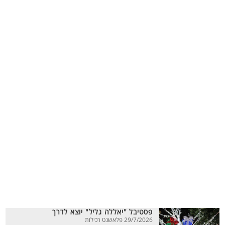
פסטיבל "יאללה גליל" יוצא לדרך
29/7/2026 פלאשנט רכילות