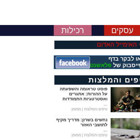
עסקים
רכילות
האימייל האדום
ו לבקר בדף
ייסבוק של
פלאשנט
פים והמלצות
פוסט טראומה והשפעתה
על ההורות: אתגרים
ואסטרטגיות התמודדות
...
טיפים והמלצות
| ממומן
נחשים בשרון: מדריך מקיף
לתושבי האזור
...
טיפים והמלצות
| ממומן