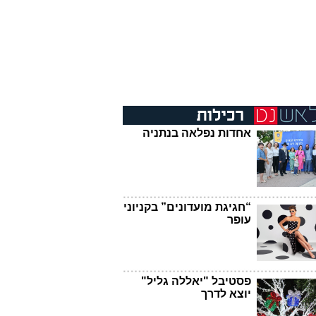
אחדות נפלאה בנתניה
“חגיגת מועדונים” בקניוני
עופר
פסטיבל "יאללה גליל"
יוצא לדרך