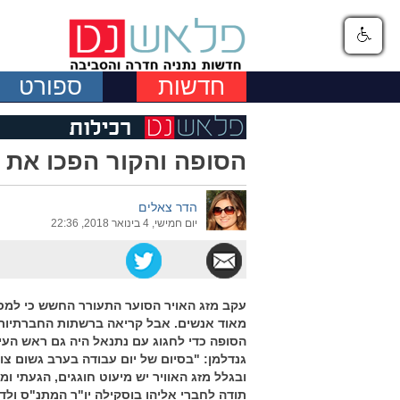
חדשות
ספורט
הסופה והקור הפכו את
הדר צאלים
יום חמישי, 4 בינואר 2018, 22:36
עקב מזג האויר הסוער התעורר החשש כי למסי
מאוד אנשים. אבל קריאה ברשתות החברתיות 
הסופה כדי לחגוג עם נתנאל היה גם ראש העי
גנדלמן: "בסיום של יום עבודה בערב גשום צ
ובגלל מזג האוויר יש מיעוט חוגגים, הגעתי ו
תודה לחברי אליהו בוסקילה יו"ר המתנ"ס ולד