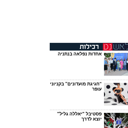
אחדות נפלאה בנתניה
“חגיגת מועדונים” בקניוני
עופר
פסטיבל "יאללה גליל"
יוצא לדרך