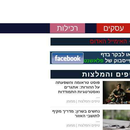
עסקים
רכילות
האימייל האדום
ו לבקר בדף
ייסבוק של
פלאשנט
פים והמלצות
פוסט טראומה והשפעתה
על ההורות: אתגרים
ואסטרטגיות התמודדות
...
טיפים והמלצות
| ממומן
נחשים בשרון: מדריך מקיף
לתושבי האזור
...
טיפים והמלצות
| ממומן