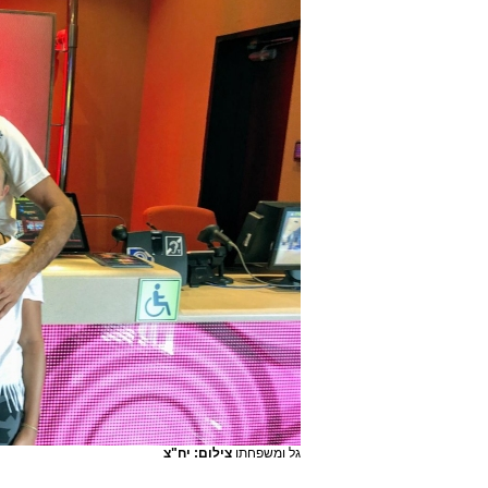
גל ומשפחתו
צילום: יח"צ