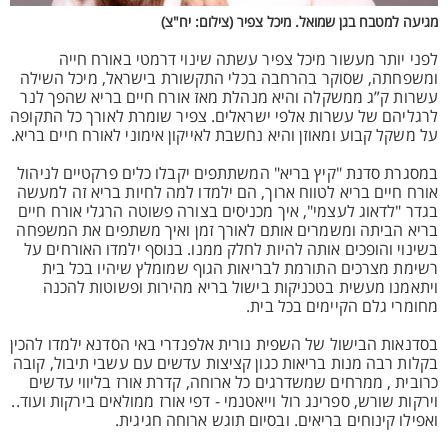
מגיעה למטבח בגן שמואל. מיכל צפיר (צילום: יח"צ)
לפני יותר מעשור מיכל צפיר עשתה שינוי דרמטי באורח חייה
ומשפחתה, שסוקר בהרחבה בכלי התקשורת בישראל, מיכל השילה
עשרות ק”ג ממשקלה והיא מנהלת מאז אורח חיים בריא שהפך לנר
לרגליהם של עשרות אלפי ישראלים. צפיר שומרת לאורך כל התקופה
על משקל קבוע ומאוזן והיא נחשבת לאייקון אימוני לאורח חיים בריא.
במסגרת סדנת "קיץ בריא" המשתתפים יקבלו כלים פרקטיים לניהול
אורח חיים בריא לטווח ארוך, הם ילמדו למה לחיות בריא זה למעשה
בגדר "לדאוג לעצמי", איך מכניסים בצורה פשוטה הרגלי אורח חיים
בריא הביתה ומשמרים אותם לאורך זמן ואיך משתפים את המשפחה
בשינוי והופכים אותה להיות לחלק ממנו. בנוסף ילמדו האורחים על
רשימת מצרכים התורמת לבריאות הגוף שמומלץ שיהיו בכל בית
ויתאמנו מעשית בטכניקות בישול בריא מהירות ופשוטות להכנה
מחומרי גלם הקיימים בכל בית.
בסדנאות הבישול של השפית נורית אלפנדרי באי הסדנא ילמדו להכין
בקלות רבה מנות בריאות כגון קציצות עדשים עם עשבי תיבול, קובה
כרובית , ממרחים שמשדרגים כל ארוחה, קדרת אורז בליווי עדשים
וירקות שורש, ספרינג רול וייאטנמי - דפי אורז ממולאים בירקות ועוד..
ואפילו קינוחים בריאים. ובסיום תוגש ארוחה חגיגית.