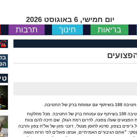
יום חמישי, 6 באוגוסט 2026
בריאות
חינוך
תרבות
פצועים
בוא
הפ
טי
ק של החטיבה.
לאחר תכנון קפדני התקיים יום הוקרה לפצועי חטיבה 188 בשיתוף עם עמותת ברק של החטיבה. מכל מחלקות
 הפצועים שעלו צפונה, לדרום רמת הגולן. שם חיכה להם צוות
188 שארגן עבורם טיול ג'יפים בצפון, סדנא לחוסן מנטלי, דוכני מזון של אל"ח צפון והרבה
ת. מדברי מח״ט 188 אור וולוז'ינסקי: ״אתם הגיבורים האמיתיים, אנחנו פועלים לפי הרוח הגאה