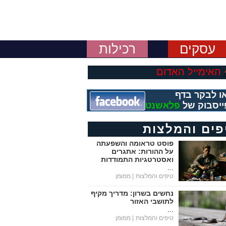
עסקים
רכילות
האימייל האדום
ו לבקר בדף
ייסבוק של
פלאשנט
פים והמלצות
פוסט טראומה והשפעתה
על ההורות: אתגרים
ואסטרטגיות התמודדות
...
טיפים והמלצות
| ממומן
נחשים בשרון: מדריך מקיף
לתושבי האזור
...
טיפים והמלצות
| ממומן