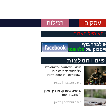
עסקים
רכילות
האימייל האדום
ו לבקר בדף
ייסבוק של
פלאשנט
פים והמלצות
פוסט טראומה והשפעתה
על ההורות: אתגרים
ואסטרטגיות התמודדות
...
טיפים והמלצות
| ממומן
נחשים בשרון: מדריך מקיף
לתושבי האזור
...
טיפים והמלצות
| ממומן