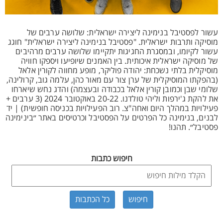
עשור לפסטיבל בנימינה ליצירה ישראלית: שלושה ערבים של
מוסיקה ותרבות ישראלית. "פסטיבל בנימינה ליצירה ישראלית" חוגג
עשור לקיומו, ובמסגרת החגיגות יתקיימו שלושה ערבים מרהיבים
של מוסיקה ישראלית איכותית. בין האמנים שיופיעו ויספקו חוויה
מוסיקלית בלתי נשכחת: יהודה פוליקר, מופע מחווה לקורין אלאל
(בהפקתו המוסיקלית של ערן צור עם מאור כהן, עלמה גוב, קרולינה,
שלומי שבן וכמובן קורין אלאל בכבודה ובעצמה) והדג נחש שיארחו
את להקת ג'ירפות וליהי טולדנו. 20-22 באוקטובר 2024 (3 ערבים +
פעילויות במהלך היום ואחה"צ. רוב הפעילויות בכניסה חופשית) | יד
לבנים, בנימינה כל הפרטים על הפסטיבל וכרטיסים באתר ״בינימינה
פסטיבל״. תהנו!
חיפוש כתבות
כל הכתבות