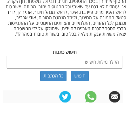
החטוף איתי חן בכיכר החטופים. חגית, רובי וכל משפחת חן היקרה,
אנו עומדים לצידכם עד שאיתי וכל החטופים יחזרו הביתה. יישר כוח
לראש העיר מרים פיירברג איכר, לראש מנהל חינוך, אתי דהן, לורד
פטאל הממונה על החינוך, וליו”ר הנהגת ההורים, אודי ארביב,
וכמובן לכל ההורים, התלמידים והצוותים החינוכיים על ההתגייסות
בבתי הספר להכנת מארזים לחיילים, שיחולקו על ידי המשפחה.
יצאה משאית ענקית מלאה בכל טוב. בשורות טובות במהרה!".
חיפוש כתבות
כל הכתבות