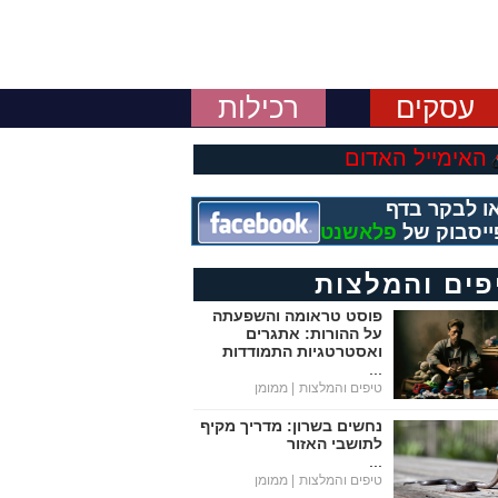
עסקים
רכילות
האימייל האדום
ו לבקר בדף
ייסבוק של
פלאשנט
פים והמלצות
פוסט טראומה והשפעתה
על ההורות: אתגרים
ואסטרטגיות התמודדות
...
טיפים והמלצות
| ממומן
נחשים בשרון: מדריך מקיף
לתושבי האזור
...
טיפים והמלצות
| ממומן