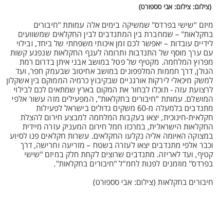
(צילום: צילום: אבי סספורט)
מיזם "שישי בפרדס" שמשיקה בימים אלה עמותת "חיבורים
בחקלאות" – שמחברת בין המתנדבים לבין החקלאים שמשוועים
לידיים עובדות – יאפשר לכם זמן איכותי משפחתי של ביחד, ובילוי
עם ערך מוסף של התנדבות ותרומה לענף החקלאות שנפגע קשות
מפרוץ המלחמה. מקטיף של פטל במושב אבני איתן בדרום רמת
הגולן, דרך חממות המלפפונים במושב אחיטוב שבעמק חפר, ועד
למשק מיכאלי לירקות אורגניים שבקיבוץ כרמיה הממוקם בין אשקלון
לרצועת עזה - תוכלו לבחור את המקום בארץ שמתאים לכם לבילוי
המושלם. עמותת "חיבורים בחקלאות", המפעילים מזה עשור אלפי
מתנדבים בלמעלה מ-60 משקים גדולים בישראל לפעילות
חקלאית-חינוכית, יצאו בעקבות המלחמה למבצע חירום להצלת
החקלאות הישראלית, במרכזו חמל חירום המעניק עזרה מיידית
במצוקה האיומה אליה נקלעו החקלאים. עשרות חקלאים פנו לסיוע
וכבר אלפי מתנדבים יצאו לעזרה בשטח – מזריעה וחרישה, דרך
קטיף, ועד לאריזה. מתנדבים שרוצים לקחת חלק במיזם "שישי
בפרדס" מוזמנים לפנות לחמ"ל "חיבורים בחקלאות".
חיבורים בחקלאות (צילום: אבי סספורט)