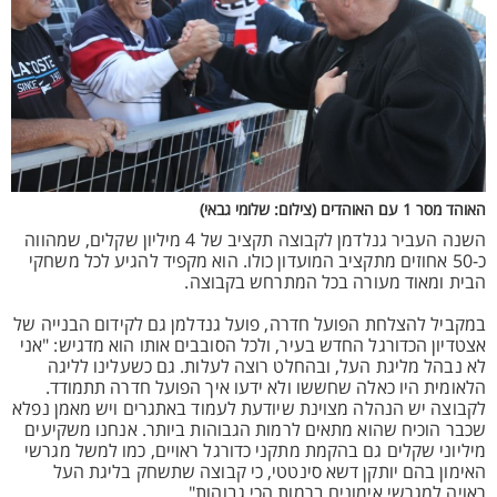
האוהד מסר 1 עם האוהדים (צילום: שלומי גבאי)
השנה העביר גנלדמן לקבוצה תקציב של 4 מיליון שקלים, שמהווה
כ-50 אחוזים מתקציב המועדון כולו. הוא מקפיד להגיע לכל משחקי
הבית ומאוד מעורה בכל המתרחש בקבוצה.
במקביל להצלחת הפועל חדרה, פועל גנדלמן גם לקידום הבנייה של
אצטדיון הכדורגל החדש בעיר, ולכל הסובבים אותו הוא מדגיש: "אני
לא נבהל מליגת העל, ובהחלט רוצה לעלות. גם כשעלינו לליגה
הלאומית היו כאלה שחששו ולא ידעו איך הפועל חדרה תתמודד.
לקבוצה יש הנהלה מצוינת שיודעת לעמוד באתגרים ויש מאמן נפלא
שכבר הוכיח שהוא מתאים לרמות הגבוהות ביותר. אנחנו משקיעים
מיליוני שקלים גם בהקמת מתקני כדורגל ראויים, כמו למשל מגרשי
האימון בהם יותקן דשא סינטטי, כי קבוצה שתשחק בליגת העל
ראויה למגרשי אימונים ברמות הכי גבוהות".