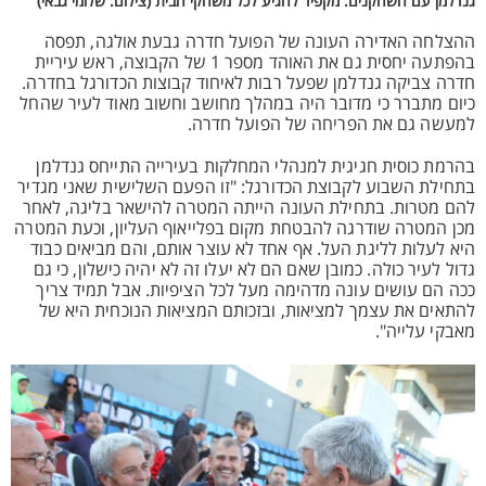
גנדלמן עם השחקנים. מקפיד להגיע לכל משחקי הבית (צילום: שלומי גבאי)
ההצלחה האדירה העונה של הפועל חדרה גבעת אולגה, תפסה
בהפתעה יחסית גם את האוהד מספר 1 של הקבוצה, ראש עיריית
חדרה צביקה גנדלמן שפעל רבות לאיחוד קבוצות הכדורגל בחדרה.
כיום מתברר כי מדובר היה במהלך מחושב וחשוב מאוד לעיר שהחל
למעשה גם את הפריחה של הפועל חדרה.
בהרמת כוסית חגיגית למנהלי המחלקות בעירייה התייחס גנדלמן
בתחילת השבוע לקבוצת הכדורגל: "זו הפעם השלישית שאני מגדיר
להם מטרות. בתחילת העונה הייתה המטרה להישאר בליגה, לאחר
מכן המטרה שודרגה להבטחת מקום בפלייאוף העליון, וכעת המטרה
היא לעלות לליגת העל. אף אחד לא עוצר אותם, והם מביאים כבוד
גדול לעיר כולה. כמובן שאם הם לא יעלו זה לא יהיה כישלון, כי גם
ככה הם עושים עונה מדהימה מעל לכל הציפיות. אבל תמיד צריך
להתאים את עצמך למציאות, ובזכותם המציאות הנוכחית היא של
מאבקי עלייה".