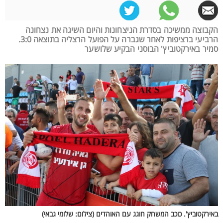
הקבוצה ממשיכה בסדרת הניצחונות והיום השיגה את נצחונה
הרביעי ברציפות לאחר שגברה על הפועל הרצליה בתוצאה 3:0.
סמיר באירקטוביץ' הבוסני הבקיע שלושער
באירקטוביץ'. כוכב המשחק חוגג עם האוהדים (צילום: שלומי גבאי)