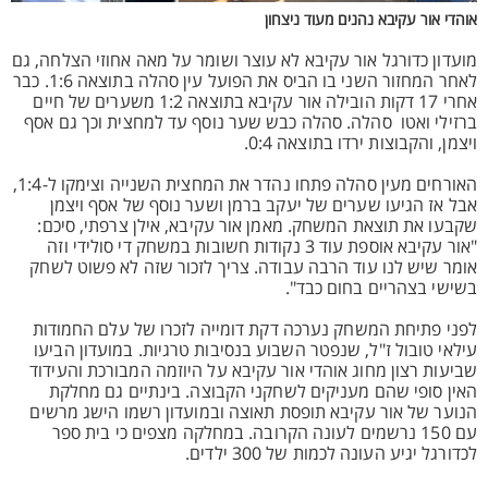
אוהדי אור עקיבא נהנים מעוד ניצחון
מועדון כדורגל אור עקיבא לא עוצר ושומר על מאה אחוזי הצלחה, גם
לאחר המחזור השני בו הביס את הפועל עין סהלה בתוצאה 1:6. כבר
אחרי 17 דקות הובילה אור עקיבא בתוצאה 1:2 משערים של חיים
ברזילי ואטו סהלה. סהלה כבש שער נוסף עד למחצית וכך גם אסף
ויצמן, והקבוצות ירדו בתוצאה 0:4.
האורחים מעין סהלה פתחו נהדר את המחצית השנייה וצימקו ל-1:4,
אבל אז הגיעו שערים של יעקב ברמן ושער נוסף של אסף ויצמן
שקבעו את תוצאת המשחק. מאמן אור עקיבא, אילן צרפתי, סיכם:
"אור עקיבא אוספת עוד 3 נקודות חשובות במשחק די סולידי וזה
אומר שיש לנו עוד הרבה עבודה. צריך לזכור שזה לא פשוט לשחק
בשישי בצהריים בחום כבד".
לפני פתיחת המשחק נערכה דקת דומייה לזכרו של עלם החמודות
עילאי טובול ז"ל, שנפטר השבוע בנסיבות טרגיות. במועדון הביעו
שביעות רצון מחוג אוהדי אור עקיבא על היוזמה המבורכת והעידוד
האין סופי שהם מעניקים לשחקני הקבוצה. בינתיים גם מחלקת
הנוער של אור עקיבא תופסת תאוצה ובמועדון רשמו הישג מרשים
עם 150 נרשמים לעונה הקרובה. במחלקה מצפים כי בית ספר
לכדורגל יגיע העונה לכמות של 300 ילדים.