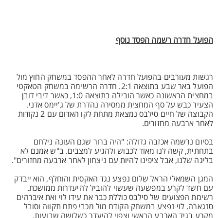
הפועל חדרה רשמה הפסד נוסף
רגשות מעורבים בהפועל חדרה לאחר ההפסד במשחק החוץ מול
הפועל באר שבע בתוצאה 2:1. חדרה הרשימה במשחק הטאקטי
במחצית הראשונה כאשר הובילה בתוצאה 1:0, כאשר דיבי דובן
הצעיר כבש על סף המחצית ממסירה נהדרת של ג'יימס אדני.
הקבוצה של חיים סילבס נמצאת מתחת לקו האדום עם 2 נקודות
לאחר ארבעה מחזורים.
בסיום נרשמה אכזבה גדולה: "היה ברור שגם העונה נילחם
בתחתית, קשה לנו מאוד לכבוש ולהגיע למצבים. ב"ש אמנם לא
בליגה שלנו, אבל ציפינו להיות עם ניצחון לאחר ארבעה מחזורים".
המגן השמאלי הראל שלום נפצע נגד האקסית והוחלף, הוא ייבדק
עם חשד לקרע במפשעה שעשוי להוביל להיעדרות ממושכת.
רשימת הפצועים של סילבס כוללת כבר את עידו לוי ואת איברהים
סנגארה. לוי נפצע במשחק הקודם מול מכבי פתח תקווה וסובל
מקרע בגיד הארבע הראשי וצפוי להיעדר כשלושה שבועות.