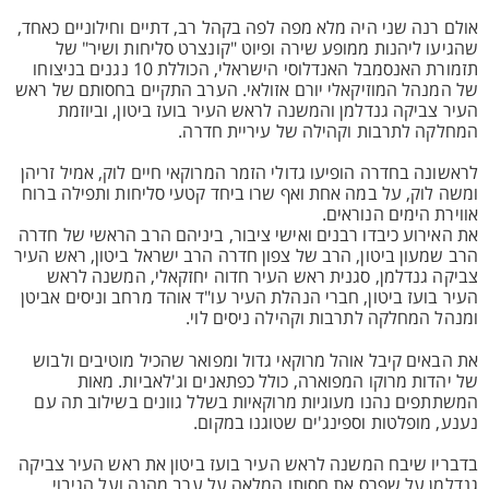
אולם רנה שני היה מלא מפה לפה בקהל רב, דתיים וחילוניים כאחד,
שהגיעו ליהנות ממופע שירה ופיוט "קונצרט סליחות ושיר" של
תזמורת האנסמבל האנדלוסי הישראלי, הכוללת 10 נגנים בניצוחו
של המנהל המוזיקאלי יורם אזולאי. הערב התקיים בחסותם של ראש
העיר צביקה גנדלמן והמשנה לראש העיר בועז ביטון, וביוזמת
המחלקה לתרבות וקהילה של עיריית חדרה.
לראשונה בחדרה הופיעו גדולי הזמר המרוקאי חיים לוק, אמיל זריהן
ומשה לוק, על במה אחת ואף שרו ביחד קטעי סליחות ותפילה ברוח
אווירת הימים הנוראים.
את האירוע כיבדו רבנים ואישי ציבור, ביניהם הרב הראשי של חדרה
הרב שמעון ביטון, הרב של צפון חדרה הרב ישראל ביטון, ראש העיר
צביקה גנדלמן, סגנית ראש העיר חדוה יחזקאלי, המשנה לראש
העיר בועז ביטון, חברי הנהלת העיר עו"ד אוהד מרחב וניסים אביטן
ומנהל המחלקה לתרבות וקהילה ניסים לוי.
את הבאים קיבל אוהל מרוקאי גדול ומפואר שהכיל מוטיבים ולבוש
של יהדות מרוקו המפוארה, כולל כפתאנים וג'לאביות. מאות
המשתתפים נהנו מעוגיות מרוקאיות בשלל גוונים בשילוב תה עם
נענע, מופלטות וספינג'ים שטוגנו במקום.
בדבריו שיבח המשנה לראש העיר בועז ביטון את ראש העיר צביקה
גנדלמן על שפרס את חסותו המלאה על ערב מהנה ועל הגיבוי