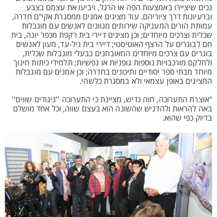
נכים שיציירו באמצעות הפה או הרגל, ויביעו את עצמם בצבע
וברעיונות דרך ציוריהם. עוד מציגים אמנים ממסגרת אקי"ם חדרה,
עמותת הורים המעניקה שירותים מגוונים לאנשים עם מוגבלות
שכלית וצרכים מיוחדים; וכן מציגים דיירי בית רקפת מכפר יונה, בית
חם לבוגרים על הרצף האוטיסטי; דיירי בית גיל-עד, מעון לאנשים
בוגרים עם צרכים מיוחדים המאובחנים כבעלי מוגבלות שכלית,
ולחלקם מורכבויות נוספות גופניות או נפשיות; תלמידי כיתות חינוך
מיוחד מבתי ספר יסודיים ותיכונים בחדרה; וכן אמנים עם מוגבלות
המציגים באופן עצמאי ולא במסגרת כלשהי.
"אוצרת התערוכה, חוה גדיש, מציינת כי התערוכה ''ניגודים שווים''
באה להראות ולהדגיש שהשונה הוא בעצם שווה, וכל אחד מושלם
בדיוק כפי שהוא.