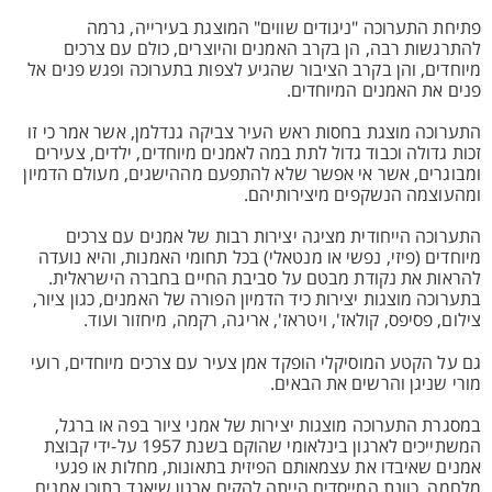
פתיחת התערוכה "ניגודים שווים" המוצגת בעירייה, גרמה
להתרגשות רבה, הן בקרב האמנים והיוצרים, כולם עם צרכים
מיוחדים, והן בקרב הציבור שהגיע לצפות בתערוכה ופגש פנים אל
פנים את האמנים המיוחדים.
התערוכה מוצגת בחסות ראש העיר צביקה גנדלמן, אשר אמר כי זו
זכות גדולה וכבוד גדול לתת במה לאמנים מיוחדים, ילדים, צעירים
ומבוגרים, אשר אי אפשר שלא להתפעם מההישגים, מעולם הדמיון
ומהעוצמה הנשקפים מיצירותיהם.
התערוכה הייחודית מציגה יצירות רבות של אמנים עם צרכים
מיוחדים (פיזי, נפשי או מנטאלי) בכל תחומי האמנות, והיא נועדה
להראות את נקודת מבטם על סביבת החיים בחברה הישראלית.
בתערוכה מוצגות יצירות כיד הדמיון הפורה של האמנים, כגון ציור,
צילום, פסיפס, קולאז', ויטראז', אריגה, רקמה, מיחזור ועוד.
גם על הקטע המוסיקלי הופקד אמן צעיר עם צרכים מיוחדים, רועי
מורי שניגן והרשים את הבאים.
במסגרת התערוכה מוצגות יצירות של אמני ציור בפה או ברגל,
המשתייכים לארגון בינלאומי שהוקם בשנת 1957 על-ידי קבוצת
אמנים שאיבדו את עצמאותם הפיזית בתאונות, מחלות או פגעי
מלחמה. כוונת המייסדים הייתה להקים ארגון שיאגד בתוכו אמנים