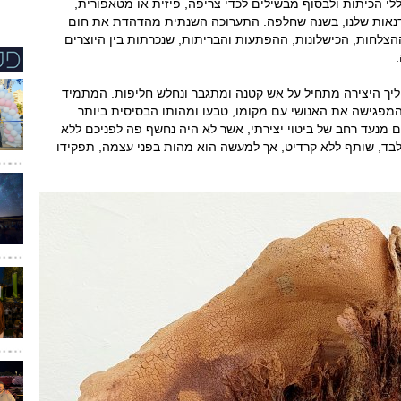
י הכיתות ולבסוף מבשילים לכדי צריפה, פיזית או מטאפורית,
דנאות שלנו, בשנה שחלפה. התערוכה השנתית מהדהדת את חום
צלחות, הכישלונות, ההפתעות והבריתות, שנכרתות בין היוצרים
יך היצירה מתחיל על אש קטנה ומתגבר ונחלש חליפות. המתמיד
פגישה את האנושי עם מקומו, טבעו ומהותו הבסיסית ביותר.
 מנעד רחב של ביטוי יצירתי, אשר לא היה נחשף פה לפניכם ללא
בלבד, שותף ללא קרדיט, אך למעשה הוא מהות בפני עצמה, תפקידו