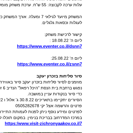
עלות ערכה לקבוצה: 55 ש”ח. ערכת משחק מומלצת ל- עד 5 אנשים.
המשחק מיועד לגילאי 7 ומעלה
לעגלות וכסאות גלגלים.
קישור לרכישת משחק:
ליום ה' 18.08.22 :
https://www.eventer.co.il/dsnn7
ליום ה' 25.08.22:
https://www.eventer.co.il/zsnn7
סיור סליחות בזכרון יעקב
מוזמנים לסיור סליחות בזכרון יעקב סיור באוויר
נפג
כדי סיור בנקודות עניין במושבה.
הסיורים יתקיימו בתאריכים 30.8.22 ג' אלול ו 31.10.22 ח' תשרי עשרת ימי תשובה בין השעות 20.15 עד 22.30.
פרטים והרשמה אצל יקי 0505282678
לפרטים ומידע נוסף ניתן לפנות לעמותת התייר
במרכז המדרחוב בבריכת בנימין. במקום תוכלו לקבלת מ
https:/www.visit-zichronyaakov.co.il7