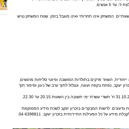
. אורך המשחק כשעתיים. המשחק אינו תחרותי ואינו מוגבל בזמן. שטח המשחק נגיש
ה ייחודית, השוזר פרקים בתולדות המושבה ופיוטי סליחות מרגשים.
ש ברחבת בית הנסת "היכל רפאל" הנדיב 6 זכרון יעקב, נפתח בקפה ועוגה, ונצלול לתוך ערב של ניגון וסיפור תוך
ות גדעונים. לרשות המבקרים בזכרון יעקב לשכת מידע הממוקמת
ידע על כל הפעילות התיירותית בזכרון יעקב. 04-6398811.