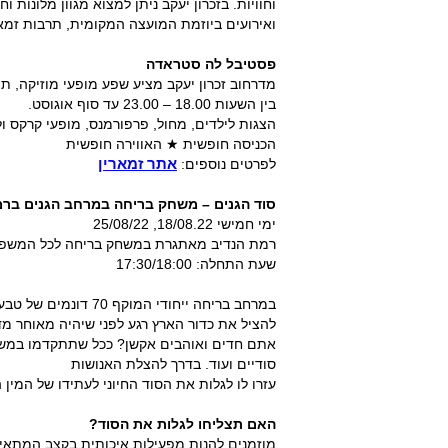
וחוויות. בזכרון יעקב ניתן למצוא מגוון מלונות
ואירועים ביוזמת המועצה המקומית, תרבות זמאר
פסטיבל לה סטראדה
מדרחוב זכרון יעקב מציע שפע מופעי מוזיקה, ת
בין השעות 18.00 – 23.00 עד סוף אוגוסט.
הצגות לילדים, מחול, פרפורמנס, מופעי קרקס ול
הכניסה חופשית ★ האווירה חופשית
אתר זמארין
לפרטים נוספים:
סוד הגנים – משחק בריחה במרחב הגנים ברמ
ימי חמישי 18/08.22, 25/08/22
רמת הנדיב מאתגרת במשחק בריחה לכל המשפחה
שעת התחלה: 17:30/18:00
להציל את כדור הארץ רגע לפני שיהיה מאוחר מד
אתם חדים ואוהבים אקשן? ככל שתתקדמו במשחק
סודיים ועוד. בדרך להצלת האנושות
עזרו לו לגלות את הסוד החיוני לעתידו של המין 
האם תצליחו לגלות את הסוד?
מוזמנים להנות מפעילות איכותית בקצב המתאים