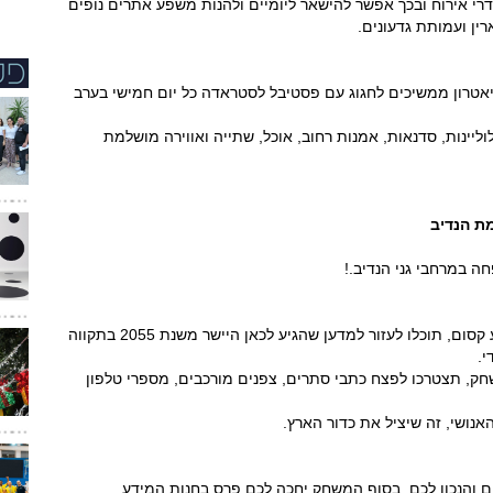
 וחדרי אירוח ובכך אפשר להישאר ליומיים ולהנות משפע אתרים נופים
ין ועמותת גדעונים.
יאטרון ממשיכים לחגוג עם פסטיבל לסטראדה כל יום חמישי בערב
וליינות, סדנאות, אמנות רחוב, אוכל, שתייה ואווירה מושלמת
ת הנדיב
 במרחבי גני הנדיב.!
במרחב בריחה ייחודי המוקף 70 דונמים של טבע קסום, תוכלו לעזור למדען שהגיע לכאן היישר משנת 2055 בתקווה
י.
, תצטרכו לפצח כתבי סתרים, צפנים מורכבים, מספרי טלפון
האנושי, זה שיציל את כדור הארץ.
 והנכון לכם. בסוף המשחק יחכה לכם פרס בחנות המידע