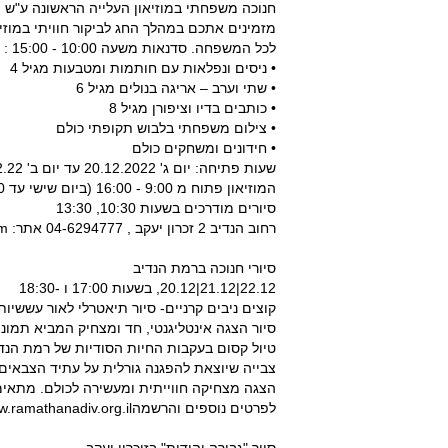
חנוכה משפחתי במוזיאון העלייה הראשונה ע"ש מ
מזמינים אתכם במהלך החג לביקור חוויתי במוזיא
לכל המשפחה. סדנאות משעה 10:00 - 15:00 :
• ניסים ונפלאות עם חותמות ומטבעות מגיל 4
• שתי וערב – אריגה בנולים מגיל 6
• כותבים בדיו וציפורן מגיל 8
• צילום משפחתי בלבוש תקופתי כולם
• חידונים ומשחקים כולם
שעות פתיחה: יום ג' 20.12.2022 עד יום ב' 26.12.22 (סגור בשבת)
המוזיאון פתוח מ 9:00 - 16:00 (ביום שישי עד 14:00)
סיורים מודרכים בשעות 10:30, 13:30
רחוב הנדיב 2 זכרון יעקב , 04-6294777 אתר: https://www.museumzy.com/
סיורי חנוכה ברמת הנדיב
22.12|21.12|20.12, בשעות 17:00 ו -18:30
קוצים ניבים קרניים- סיור תיאטרלי לאור עששיו
סיור הצגה אינטליגנטי, חד ומצחיק המביא תמונ
טיול קסום בעקבות החיות הסודיות של רמת הנדי
צבייה שיוצאת להפגנה גורלית על עתיד הצבאים ב
הצגה מצחיקה חווייתית ומעשירה לכולם. מתאימה לבני 
לפרטים נוספים והרשמהwww.ramathanadiv.org.il או בטלפון 046298111 שלוחה 4.