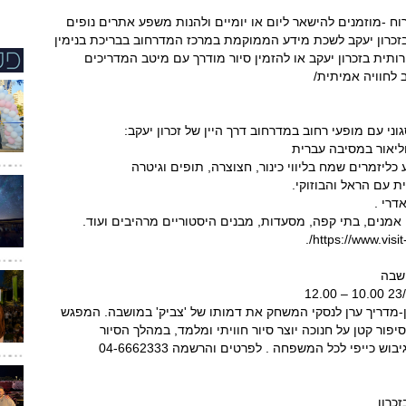
ירוח -מוזמנים להישאר ליום או יומיים ולהנות משפע אתרים נופים
בזכרון יעקב לשכת מידע הממוקמת במרכז המדרחוב בבריכת בנימין
ותית בזכרון יעקב או להזמין סיור מודרך עם מיטב המדריכים
 לחוויה אמיתית/
י עם מופעי רחוב במדרחוב דרך היין של זכרון יעקב:
 אמנים, בתי קפה, מסעדות, מבנים היסטוריים מרהיבים ועוד.
ושבה
ן-מדריך ערן לנסקי המשחק את דמותו של 'צביק' במושבה. המפגש
פור קטן על חנוכה יוצר סיור חוויתי ומלמד, במהלך הסיור
משולבים משחקים והפעלות, שעשועי תיאטרון וגיבוש כייפי לכל המשפחה . לפרטים והרשמה 04-6662333
כרון.