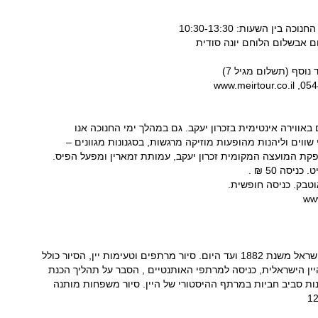
ין השעות: 10:30-13:30
נום אבשלום הלוחם יונה סודית
 באווירה אינטימית בזכרון יעקב. גם במהלך ימי החנוכה אנו
שווים וליהנות מהופעות מוזיקה מרגשות, בסגנונות מגוונים –
פקת המועצה המקומית זכרון יעקב, עמותת זמארין ומפעל הפיס.
מזמינים אתכם להכיר מקרוב את היקב הגדול בישראל משנת 1882 ועד היום. סיור מרתפים וטעימות יין, הסיור כולל
ין הישראלית, כניסה למרתפי האותנטיים , הסבר על תהליך הכנת
 וסרט קצר לסיום טעימת יין מודרכת של 3 יינות סביב חביות במרתף ההיסטורי של היין. סיור משפחות מותנה