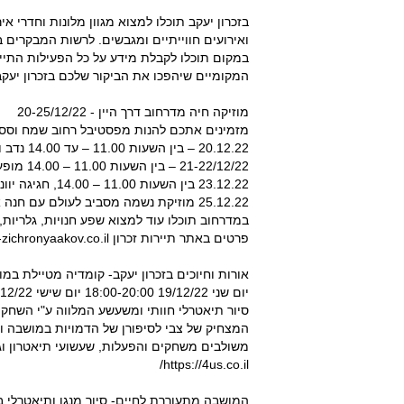
בזכרון יעקב תוכלו למצוא מגוון מלונות וחדרי א
ואירועים חווייתיים ומגבשים. לרשות המבקרים 
במקום תוכלו לקבלת מידע על כל הפעילות התייר
המקומיים שיהפכו את הביקור שלכם בזכרון יעקב
מוזיקה חיה מדרחוב דרך היין - 20-25/12/22
מזמינים אתכם להנות מפסטיבל רחוב שמח וססגונ
20.12.22 – בין השעות 11.00 – עד 14.00 נדב וליאור במסיבה עברית
21-22/12/22 – בין השעות 11.00 – 14.00 מופע כליזמרים שמח בליווי כינור, חצוצרה, תופים וגיטרה
23.12.22 בין השעות 11.00 – 14.00, חגיגה יוונית עם הראל והבוזוקי.
25.12.22 מוזיקת נשמה מסביב לעולם עם חנה אדרי .
במדרחוב תוכלו עוד למצוא שפע חנויות, גלריות,
פרטים באתר תיירות זכרון https://www.visit-zichronyaakov.co.il/.
אורות וחיוכים בזכרון יעקב- קומדיה מטיילת במ
יום שני 19/12/22 18:00-20:00 יום שישי 23/12/22 10.00 – 12.00
סיור תיאטרלי חוותי ומשעשע המלווה ע"י השחק
המצחיק של צבי לסיפורן של הדמויות במושבה וסי
https://4us.co.il/
המושבה מתעוררת לחיים- סיור מנגן ותיאטרלי בז