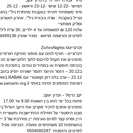
סיור "גבורה יהודית" בזיכרון יעקב
חמישי -12-22 שישי -23-12 וראשון - 25-12
סיור משפחתי חוויתי בעקבות מחתרת ניל"י בחג החנוכה ב
נטייל בעקבות : שרה גיבורת ניל"י, אהרון האגרו
וסליק מסתורי.
עלות 120 ₪ למשפחה עד 4 ילדים, 30 ש"ח לילד נוסף (תשלום מגיל 7)
לפרטים והרשמה מראש : מאיר שוורץ 0544499136, www.meirtour.co.il
זכרונייטס ZichroNights
זיכרונייט - חורף לוהט עם מופעי מוזיקה חורפיים
מזמינים את הקהל להיכנס לתוך הלוקיישנים הכי 
בכניסה חופשית או במחירים נוחים. בתמיכת וה
ב20.12 – הזמר והיוצר תומר ישעיהו יופיע בהוביט. כניסה 50 ₪ .
22.12 – ערב בלוז רוק וקאנטרי עם RABAK באאוטבק. כניסה חופשית.
רשימת המופעים זמינה באתר www.zamarin.org.il
יקב כרמל – זכרון יעקב
פתוח בכל ימי החג בין השעות 9.00 עד 17.00
מבט היסטורי על תחילת ההתיישבות ותעשיית הי
היין
בהשתפות 10 משתתפים ומעלה. הכניסה מגיל 12
לפרטים והזמנות: 0504000287