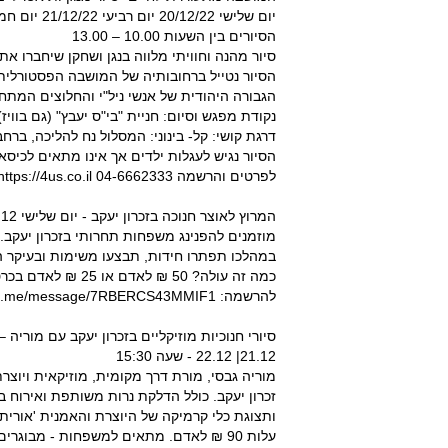
יום שלישי 20/12/22 יום רביעי 21/12/22 יום חמישי 22/11/22
הסיורים בין השעות 10.00 – 13.00
סיור מהנה וחוויתי מלווה בנגן ושחקן שיחברו א
הסיור נטייל ברחובותיה של המושבה הפסטורלית,
הגבורה היהודית של אנשי ניל"י והחלוצים המתחב
נקודת מפגש וסיום: חניית "בי"ס יעבץ" (גם בוויז) , א
דרגת קושי: קל- בינוני: המסלול נח להליכה, ברח
הסיור נגיש לעגלות ילדים אך אינו מתאים לכיסאו
לפרטים והרשמה 04-6662333 https://4us.co.il/
המרוץ לאוצר חנוכה בזכרון יעקב - יום שלישי 21.12 שעה 16.00
מוזמנים להפנינג משפחות תחרותי בזכרון יעקב. 
במהלכו תפתרו חידות, תבצעו משימות ובעיקר 
כמה זה עולה? 50 ₪ לאדם או 25 ₪ לאדם בכרטיס משפחתי ל-4 משתתפים
להרשמה: https://wa.me/message/7RBERCS43MMIF1
סיורי חנוכיות מוזיקליים בזכרון יעקב עם מוריה –
21.12| 22.12 - שעה 15:30
מוריה גבסי, מורת דרך מקומית, מוזיקאית ויוצר
זכרון יעקב. כולל הדלקת נרות משותפת ואירוח בי
ותצוגת כלי קרמיקה של היוצרת והאמנית 'אוריתא
עלות 90 ₪ לאדם. מתאים למשפחות - מבוגרים וילדים מגילאי 10 ומעלה. לפרטים והרשמה:054-209-9720