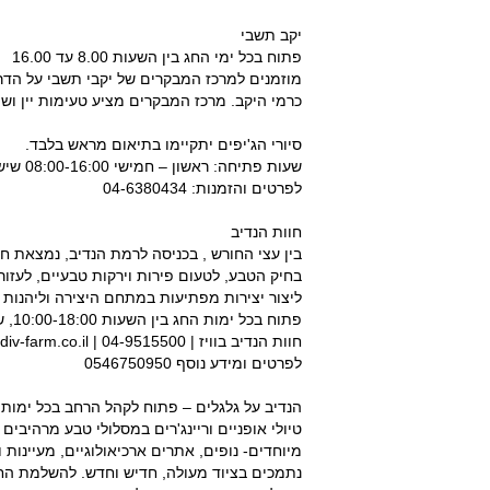
יקב תשבי
פתוח בכל ימי החג בין השעות 8.00 עד 16.00
מוזמנים למרכז המבקרים של יקבי תשבי על הדרך
כרמי היקב. מרכז המבקרים מציע טעימות יין ושוקו
סיורי הג'יפים יתקיימו בתיאום מראש בלבד.
שעות פתיחה: ראשון – חמישי 08:00-16:00 שישי וערבי חג 08:00-15:00
לפרטים והזמנות: 04-6380434
חוות הנדיב
בין עצי החורש , בכניסה לרמת הנדיב, נמצאת ח
בחיק הטבע, לטעום פירות וירקות טבעיים, לעזו
ליצור יצירות מפתיעות במתחם היצירה וליהנות
פתוח בכל ימות החג בין השעות 10:00-18:00, שישי שבת 9:00 – 14:00
חוות הנדיב בוויז | 04-9515500 | https://hanadiv-farm.co.il/
לפרטים ומידע נוסף 0546750950
הנדיב על גלגלים – פתוח לקהל הרחב בכל ימות 
טיולי אופניים וריינג'רים במסלולי טבע מרהיב
מיוחדים- נופים, אתרים ארכיאולוגיים, מעיינות
נתמכים בציוד מעולה, חדיש וחדש. להשלמת החו