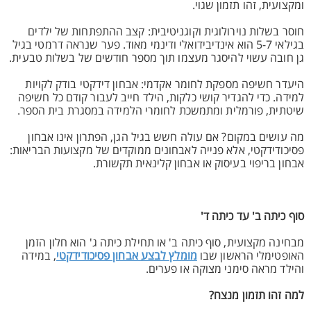
ומקצועית, זהו תזמון שגוי.
חוסר בשלות נוירולוגית וקוגניטיבית: קצב ההתפתחות של ילדים
בגילאי 5-7 הוא אינדיבידואלי ודינמי מאוד. פער שנראה דרמטי בגיל
גן חובה עשוי להיסגר מעצמו תוך מספר חודשים של בשלות טבעית.
היעדר חשיפה מספקת לחומר אקדמי: אבחון דידקטי בודק לקויות
למידה. כדי להגדיר קושי כלקות, הילד חייב לעבור קודם כל חשיפה
שיטתית, פורמלית ומתמשכת לחומרי הלמידה במסגרת בית הספר.
מה עושים במקום? אם עולה חשש בגיל הגן, הפתרון אינו אבחון
פסיכודידקטי, אלא פנייה לאבחונים ממוקדים של מקצועות הבריאות:
אבחון בריפוי בעיסוק או אבחון קלינאית תקשורת.
סוף כיתה ב' עד כיתה ד'
מבחינה מקצועית, סוף כיתה ב' או תחילת כיתה ג' הוא חלון הזמן
האופטימלי הראשון שבו
מומלץ לבצע אבחון פסיכודידקטי
, במידה
והילד מראה סימני מצוקה או פערים.
למה זהו תזמון מנצח?