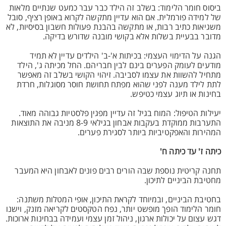
ביסוס חומר הלימוד: בשלב זה הילד כבר עבר כמעט שנתיים מלאות
של למידה פורמלית. אם הוא עדיין מתקשה לקרוא באופן רציף, סובל
משגיאות כתיב רבות, או מתקשה בהבנת פעולות חשבון בסיסיות, לא
מדובר בבעיית בשלות אלא בקושי מובנה שדורש בדיקה.
הגנה על הדימוי העצמי: בכיתות א'-ב' הילדים עדיין לא תמיד
מודעים לעומק הפערים בינם לבין חבריהם. החל מכיתה ג', הילד
מתחיל להשוות את עצמו לסביבה. זיהוי הקושי בשלב זה מאפשר
לתת לילד מענה לפני שהוא מפתח תחושת חוסר מסוגלות, חרדת
בחינות או תיוג עצמי כטיפש.
יעילות הטיפול: המוח בגיל זה עדיין מפגין פלסטיות גבוהה מאוד.
התערבות ממוקדת בעקבות אבחון בגילאי 8-9 מניבה את התוצאות
המהירות והאפקטיביות ביותר לסגירת פערים.
כיתה ז' עד כיתה ח'
תחנה קריטית נוספת שבה הורים רבים פונים לאבחון היא המעבר
מחטיבת הביניים לתיכון.
בחטיבת הביניים, ובמיוחד לקראת התיכון, אופי המטלות משתנה:
חומר הלימוד הופך מופשט יותר, נפח הטקסטים לקריאה מזנק, וישנו
דגש עצום על יכולות ארגון, ניהול זמן עצמי ועמידה בבחינות ארוכות.