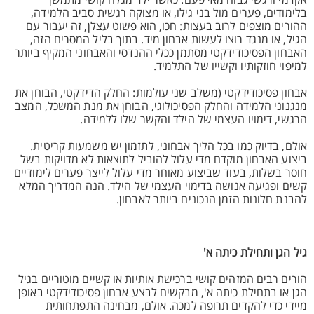
אקדמי ורגשי גבוה מאי פעם. כאשר ילד מגלה קושי מתמשך
בלימודים, פערים מול בני גילו, או מצוקה רגשית סביב הלמידה,
ההורים מוצפים לרוב בעצות: חכו, הוא פשוט עצלן, זה יעבור עם
הגיל, או מנגד רוצו לעשות אבחון מיד. בתוך בליל המסרים הזה,
האבחון הפסיכודידקטי מסתמן ככלי ההנדסי והאבחוני המקיף ביותר
למיפוי חוזקותיו וקשייו של התלמיד.
אבחון פסיכודידקטי (משלב שני עולמות: החלק הדידקטי, הבוחן את
מנגנוני הלמידה והחלק הפסיכולוגי, הבוחן את מנת המשכל, המצב
הרגשי, דימויו העצמי של הילד והקשר שלו ללמידה.
אולם, בדיוק כמו בכל הליך אבחוני, לתזמון יש משמעות קריטית.
ביצוע האבחון מוקדם מדי עלול להוביל לתוצאות לא מדויקות בשל
חוסר בשלות, בעוד שביצוע מאוחר מדי עלול לייצר פערים לימודיים
קשים ופגיעה אנושה בדימוי העצמי של הילד. הנה המדריך המלא
להבנת חלונות הזמן הנכונים ביותר לאבחון.
גיל הגן ותחילת כיתה א'
הורים רבים המזהים קושי ברכישת אותיות או קשיים מוטוריים בגיל
הגן או בתחילת כיתה א', מבקשים לבצע אבחון פסיכודידקטי באופן
מיידי כדי להקדים תרופה למכה. אולם, מבחינה התפתחותית