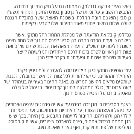
ראש העיר צביקה גנדלמן, הממונה גם על תיק החינוך בחדרה,
התבשר השבוע על זכייתו של גן סביון בפרס החינוך המחוזי תשע"ו.
גן סביון הוא גם חובה ממלכתי בשכונת האוצר, אשר בהובלת הגננת
שולה שלום נחשב ייחודי מאוד בחיבור שלו לטבע ולקיימות.
גנדלמן קיבל את הודעתה של מנהלת המחוז רחל מתוקי, אשר
בישרה כי ועדת הפרס בחרה בגן סביון לפרס החינוך של מחוז חיפה
לשנת הלימודים תשע"ו. הוועדה מצאה את הגננת שולם שלום ואת
צוות הגן ראויים לפרס בזכות דרכם הייחודית והמרשימה לייצר
פעילות חינוכית איכותית ופעלתנית בקרב ילדי הגן.
עוד הוסיפה מתוקי כי גן הילדים זוכה להערכה ולמוניטין בקרב
הקהילה וההורים, וכי יש להודות לכל צוות הגן אשר בהובלת הגננת
שותפים מלאים להישג המרשים. באגף החינוך בעירייה בניהולה של
לאה אבוטבול, כולל המחלקה לחינוך קדם יסודי בניהול של גילה
גואטה, בירכו על הזכייה בפרס חינוך.
באגף מסבירים כי הגן זכה בפרס על עשייה פדגוגית ענפה ואיכותית,
על ניהול והעצמת הצוות, על האחריות והמחויבות, ועל המסירות
לילדי הגן ולהוריהם. החיבור לקיימות מתבטא, בין היתר, בכך שיש
בגן חממה לגידול צמחים, פינה להאכלת ציפורים, עשיית קומפוסט
מקליפות של פירות וירקות, ואף באר לשאיבת מים.