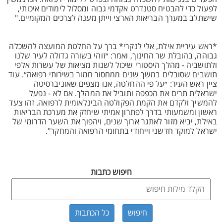
לפעול כדי להבטיח סטנדרט אקדמי גבוה ומסלול לימודים איכותי,
שישתלב במערך הבריאות הארצי וייתן מענה לצרכים המקומיים."
*ראש עיריית אילת, אלי לנקרי* ברך על החלטת המועצה להשכלה
גבוהה, בהובלת שר החינוך, ואמר: ״זוהי בשורה גדולה לעיר שלנו
ולתושביה - מהלך היסטורי שיכול לשנות מציאות של עשרות אלפי
תושבים שסובלים במשך שנים ממחסור חמור בשירותי רפואה״. עוד
ציין ראש העיר: ״על פי ההחלטה, אנו מצפים שאוניברסיטה
ישראלית תרים את הכפפה ותוביל את המהלך. אם לא - נפעל
להמשיך ולקדם את הקמת הפקולטה הבינלאומית לרפואה. זהו צעד
ראשון ומשמעותי בדרך לפתרון אמיתי שיחזק את מערכת הבריאות
באילת, יביא מזור לאתגר ארוך שנים, ויהפוך את השער הדרומי של
ישראל למוקד חדשני וייחודי בתחומי הרפואה והמחקר".
חיפוש כתבות
כל הכתבות