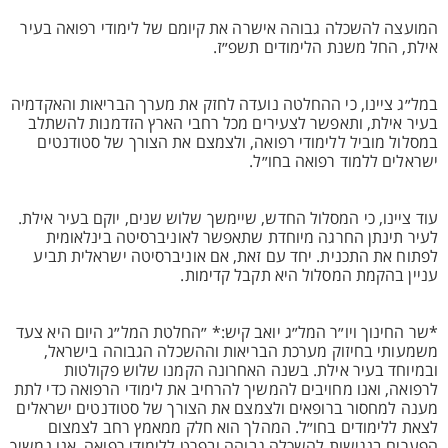
המועצה להשכלה גבוהה אישרה את קיומם של לימודי רפואה בעיר
אילת, החל משנת הלימודים תשפ״ז.
במל״ג ציינו, כי ההחלטה נועדה לחזק את מערך הבריאות והאקדמיה
בעיר אילת, ותאפשר לצעירים מכל רחבי הארץ הזדמנות להשתלב
במסלול מוביל ללימודי רפואה, ולצמצם את הצורך של סטודנטים
ישראלים ללמוד רפואה בחו״ל.
עוד ציינו, כי המסלול החדש, שיימשך שלוש שנים, יוקם בעיר אילת.
לעיר תינתן החרגה מיוחדת שתאפשר לאוניברסיטה בינלאומית
לפתוח את התכנית. יחד עם זאת, אם אוניברסיטה ישראלית תביע
עניין בהקמת המסלול היא תקבל קדימות.
*שר החינוך ויו״ר המל״ג יואב קיש:* ״החלטת המל״ג היום היא צעד
משמעותי בחיזוק מערכת הבריאות וההשכלה הגבוהה בישראל,
ובמיוחד בעיר אילת. בשנה האחרונה הקמנו שלוש פקולטות
לרפואה, ואנו מחויבים להמשיך להרחיב את לימודי הרפואה כדי לתת
מענה למחסור ברופאים ולצמצם את הצורך של סטודנטים ישראלים
לצאת ללימודים בחו״ל. המהלך הוא חלק ממאמץ רחב לצמצום
הפערים בנגישות להשכלה גבוהה ובפרט ללימודי רפואה. אנו נמשיך