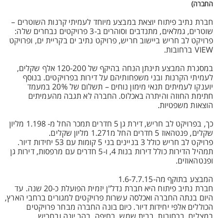
החברה)
חברת נתיב פיתוח יוצאת במבצע מיוחד לעמיתי קרנות השוטרים –
שוטרים, גמלאים, מתנדבים וסוהרים ב-3 פרויקטים נבחרים שלה:
פרויקט לב חריש ביישוב חריש, פרויקט נתיב ים בקריית ים, ופרויקט
VIEW ברחובות.
במסגרת המבצע תינתן הנחה בהיקף של 120-200 אלף שקלים,
לעמיתי הקרנות ובני משפחותיהם על דירות בפרויקטים. בנוסף
יוענקו לעמיתים תנאי מימון נוחים – תשלום של 20% במעמד
חתימת החוזה והיתרה באכלוס. החברה לא תגבה מהעמיתים
הוצאות משפטיות.
כך, בפרויקט לב חריש, דירת גן 5 חדרים תמכר החל מ- 1.198 מליון
שקלים, פנטהאוז 5 חדרים החל מ1.271 מליון שקלים.
פרויקט לב חריש כולל 3 בניינים בני 5 קומות עם 53 יחידות דיור.
תמהיל הדירות כולל דירות בנות 4, ו-5 חדרים עם מרפסות, דירות גן
ופנטהאוזים.
המבצע בתוקף מה-1.6-7.7.15
חברת נתיב פיתוח היא חברת נדל"ן יזמית הפועלת כ-20 שנה. עד
היום בנתה החברה ואכלסה עשרות פרויקטים למגורים ברחבי הארץ,
הכוללים אלפי יחידות דיור. כיום בונה החברה מבחר פרויקטים
במצליח, ברחובות, בבית שמש, בחיפה, בהר יונה ובחריש.