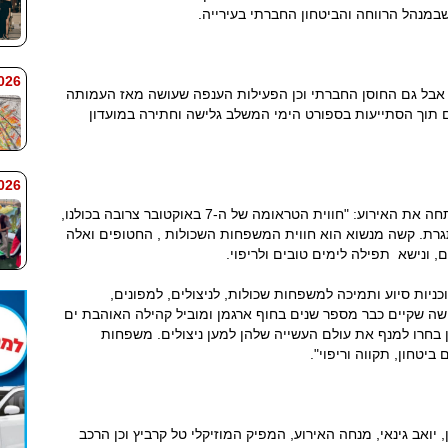
מנהל הרווחה והביטחון החברתי בעירייה.
 7:59
אבל גם החוסן החברתי וכן הפעילות הענפה שעושה מאז העמותה
 תוך הסתייעות בספורט הימי המשלב גלישה וחתירה במועדון
 7:58
גילה גלעדי, מנהלת האגף לאזרחים ותיקים שפתחה את האירוע: "חווית הטראומה של ה-7 באוקטובר צרובה בכולנו,
תגרת. קשה מנשוא הוא חווית המשפחות השכולות , החטופים ואלה
 ונישא תפילה לימים טובים ולריפוי.
ניות סיוע ותמיכה למשפחות שכולות, לניצולים, למפונים,
ישה שקיים כבר מספר שנים בחוף ארגמן ומוביל קהילה האוהבת ים
ן בחרו למנף את עולם העשייה שלהן למען ניצולים. משפחות
ביטחון, תקווה וריפוי".
 יואב גינאי, מנחה האירוע, המפיק המוזיקלי טל קרביץ וכן הרכב