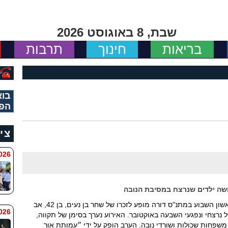
שבת, 8 באוגוסט 2026
בריאות
חינוך
תרבות
בוא
הפי
צי
 8:11
במסגרת חודש האזרח הוותיק – התקיים ביום ראשון השבוע במתנ"ס דורה מופע לזכרו של שחר בן נעים, בן 42, אב
6 8:7
נרצחי ונפגעי השבעה באוקטובר. האירוע נערך בסימן של תקווה,
, משפחות שכולות ושורדי נובה. הערב הופק על ידי ״עמותת אור