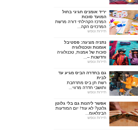
יריד אומנים חגיגי בחול
המועד סוכות
המרכז הקהילתי דורה מרשת
המרכזים הקה...
תיירות ונופש
נתניה מציגה: פסטיבל
אומנות וטכנולוגיה
סוכות של אמנות, טכנולוגיה
וחדשנות –...
תיירות ונופש
גם בחדרה הביס מגיע עד
לבית
רשת תן ביס מתרחבת
ותושבי חדרה מרווי...
תיירות ונופש
אפשר ליהנות גם בלי גלוטן
גלוטן? לא עוד! יום המודעות
הבינלאומ...
תיירות ונופש