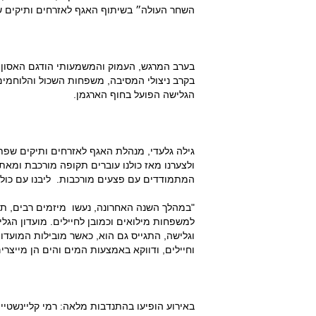
השחר העולה״ בשיתוף האגף לאזרחים ותיקים שב
בערב המרגש, העמוק והמשמעותי הודגם האסון 
בקרב ניצולי המסיבה, משפחות השכול והלוחמים
הגלישה הפועל בחוף הארגמן.
ולצערנו מאז כולנו עוברים תקופה מורכבת ומא
המתמודדים עם פצעים מורכבות. ליבנו עם כולם,
"במהלך השנה האחרונה, נעשו מיזמים רבים, תוכ
למשפחות מילואים וכמובן לחיילים. מועדון הגל
וגלישה, התגייס גם הוא, כאשר מובילות המועדו
וחיילים, ודווקא באמצעות המים והים הן מייצרים 
באירוע הופיעו בהתנדבות מלאה: רמי קליינשטיין,