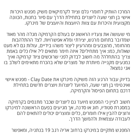
המרכז הוותיק לחומרי גלם וציוד לקרמיקאים משיק מפגש היכרות
אישי בן חצי שעה ליוצרים בתחילת הדרך עם סיור בחנות, הכוונה
מקצועית והיכרות עם צוות היועצות והיועצים של מינרקו.
מי שעושה את צעדיו הראשונים בעולם הקרמיקה מגלה מהר מאוד
שמדובר בתחום מרגש, יצירתי ומלא אפשרויות. לצד ההתלהבות
מהחומר, מהצבעים ומהרעיון ליצור משהו בידיים, עולות גם לא מעט
שאלות, כמו: איך מתחילים? איזה חימר מתאים לי? אילו כלים באמת
צריך בהתחלה? מה חשוב לבדוק לפני שרוכשים ציוד קרמיקה ואיך
נמנעים מקנייה מיותרת של מוצרים שלא בהכרח מתאימים לשלב בו
אני נמצא?
בדיוק עבור הרגע הזה משיקה מינרקו את Clay Date - מפגש אישי
ואינטימי בן חצי שעה, המיועד ליוצרות ויוצרים חדשים בתחילת
דרכם בתחום הפיסול והקרמיקה.
חשוב לציין כי המפגש מיועד גם ליוצרים שכבר מתנסים בקרמיקה
במסגרת סטודיו, חוג או סדנה, אך מגיעים בפעם הראשונה למינרקו
ורוצים להבין אילו חומרים, כלים ומוצרים יכולים להתאים להם
לעבודה עצמאית ולהמשך הדרך.
המפגש מתקיים במינרקו ברחוב אריה רגב 19 בנתניה, ומאפשר