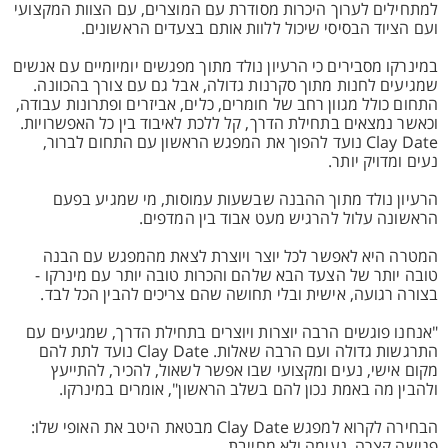
למתחילים לערוך היכרות מסודרת עם המוצרים, עם הצוות המקצועי
ועם הציוד הבסיסי שיכול ללוות אותם בצעדים הראשונים.
במינרקו מסבירים כי הרעיון נולד מתוך מפגשים יומיומיים עם אנשים
שמגיעים לחנות מתוך סקרנות גדולה, אבל גם עם צורך בהכוונה.
התחום כולל מגוון רחב של חומרים, כלים, אביזרים ופתרונות עבודה,
וכאשר נמצאים בתחילת הדרך, קל ללכת לאיבוד בין כל האפשרויות.
Clay Date נועד להפוך את המפגש הראשון עם התחום לברור,
נעים ומדויק יותר.
הרעיון נולד מתוך ההבנה שבשעות עמוסות, מי שמגיע בפעם
הראשונה עלול להרגיש מעט אבוד בין המדפים.
המטרה היא לאפשר לכל יוצר ויוצרת לצאת מהמפגש עם הבנה
טובה יותר של הצעד הבא שלהם והכרות טובה יותר עם מינרקו -
בצורה רגועה, אישית ובלי תחושה שהם צריכים להבין הכל לבד.
"אנחנו פוגשים הרבה יוצרות ויוצרים בתחילת הדרך, שמגיעים עם
התרגשות גדולה ועם הרבה שאלות. Clay Date נועד לתת להם
מקום אישי, נעים ומקצועי שבו אפשר לשאול, להכיר, להתייעץ
ולהבין מה באמת נכון להם בשלב הראשון", אומרים במינרקו.
הבחירה לקרוא למפגש Clay Date מבטאת היטב את האופי שלו:
פגישה קצרה, נעימה ולא מחייבת.