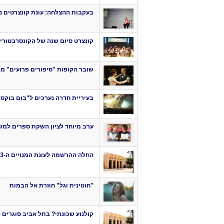
בעקבות ההצלחה: עונת קונצרטים נ
קונצרט סיום שנה של הקונסרבטוריון
שובר הקופות "סיפורים פרועים" מג
בעיריית חדרה נערכים ל"בום בוקס 2"
ערב מיוחד לציון השקת ספרים למ
החלה ההרשמה לעונת המנויים ה-13 ב"רנה שני"
"חוטינית וגל" חוזרת אל הבמות
קולנוע שכונתי? בתל אביב סוגרים -