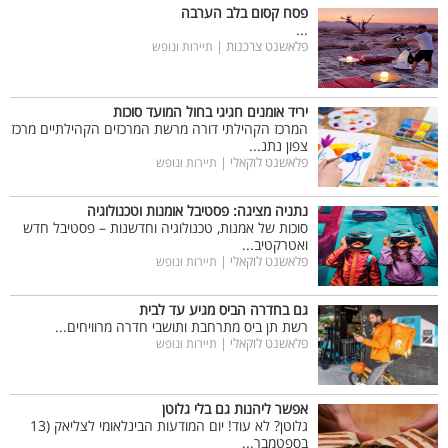
פסח קסום בלב הערבה
...
פלאשנט צרכנות |
תיירות ונופש
יריד אומנים חגיגי בחול המועד סוכות
המרכז הקהילתי דורה מרשת המרכזים הקהילתיים מרכז
צפון נתנ...
פלאשנט לוקאלי |
תיירות ונופש
נתניה מציגה: פסטיבל אומנות וטכנולוגיה
סוכות של אמנות, טכנולוגיה וחדשנות – פסטיבל חדש
ואטרקטיב...
פלאשנט לוקאלי |
תיירות ונופש
גם בחדרה הביס מגיע עד לבית
רשת תן ביס מתרחבת ותושבי חדרה מרוויחים...
פלאשנט לוקאלי |
תיירות ונופש
אפשר ליהנות גם בלי גלוטן
גלוטן? לא עוד! יום המודעות הבינלאומי לצליאק (13
בספטמבר...