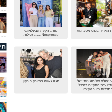
 האריה בכנס מסעדנות
מותג הקפה הבינלאומי
Nespresso בביג גלילות
תי
 “עולם של סגנונות” של
חגגו גאווה בפארק הירקון
דיו ענת התקיים בהיכל
תרבות באור עקיבא