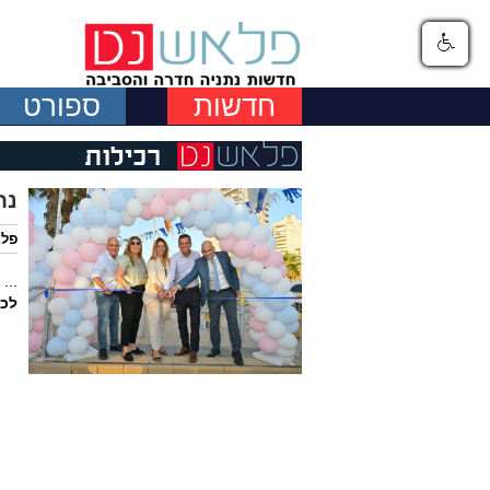
חדשות
ספורט
נח
פלא
...
לכ