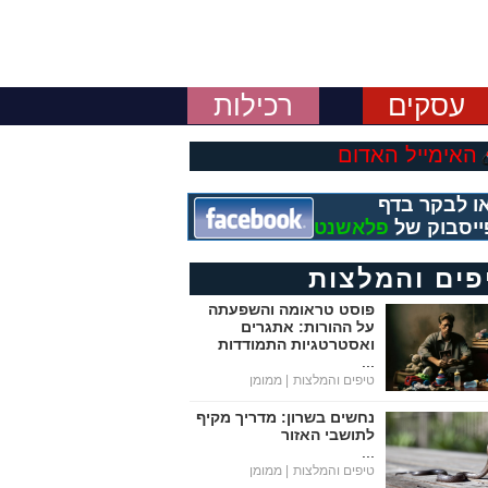
עסקים
רכילות
האימייל האדום
ו לבקר בדף
ייסבוק של
פלאשנט
פים והמלצות
פוסט טראומה והשפעתה
על ההורות: אתגרים
ואסטרטגיות התמודדות
...
טיפים והמלצות
| ממומן
נחשים בשרון: מדריך מקיף
לתושבי האזור
...
טיפים והמלצות
| ממומן