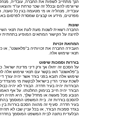
הנך מתחייב לשפות את החברה, עובדיה, מנהליה
שייגרמו להם ובכלל זה שכר טרחת עו"ד והוצ
עובדיה, מנהליה או מי מטעמה בגין כל טענה, 
מפרטים, מידע או קבצים שמסרת לפרסום באתר
שונות
החברה רשאית לשנות מעת לעת את תנאי השימו
לחיצה על הקישור המתאים המופיע בתחתית עמ
המחאת זכויות
העבירה החברה את זכויותיה ב"פלאשנט", או כ
תנאי שימוש אלה.
בוררות וסמכות שיפוט
על הסכם זה יחולו אך ורק דיני מדינת ישראל
ב"פלאשנט" ו/או בקשר עם תנאי שימוש אלה לר
שימוש אלה תובא בפני בורר אשר יהיה עורך דין
לשכת עורכי הדין בישראל לבקשת מי מהצדדים. ה
הבוררות יהיה בעיר חדרה. הבורר לא יהיה כבול 
הבורר יהיה חייב בנימוק החלטתו. על אף האמו
הנובע מכל מעשה או מחדל שלך, היא תהיה רשא
בעיר חדרה. סעיף זה מהווה הסכם בוררות בין הצ
בגדר סמכות הבורר, או בכל עניין שבו לא תהי
הבלעדית נתונה לבית המשפט המוסמך בחדרה