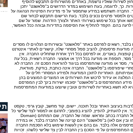
חוץ לשירות שאליו נרשמת, באחדים מהשירותים תתבקש להוסיף
רות. כך, לדוגמה, בעת השימוש במדור הדרושים ב"פלאשנט" יתכן
. החברה תשתמש במידע שתמסור על פי מדיניות הפרטיות הנהוגה על
ים ולמסור פרטים נכונים בלבד. בעת הרישום תתבקש לבחור שם
אותך בכל שימוש בשירותי האתר ולצורך הזדהות. שמור על שם
 לרעה בהם. הקפד להחליף את הסיסמה בתדירות גבוהה ככל האפשר,
בלבד, רשאים לפרסם באתר "פלאשנט" ובשירותים הנלווים לו מסרים
 מודעות פרסומת), להציב סמל מסחרי שלה, קישורים לאתרי אינטרנט
 קופצות, באנרים, או לפרסם בכל דרך אחרת שתחליט החברה. אין
 מסר, תוספת או מודעה בכל דרך או אמצעי. החברה רשאית, בכל עת
י, מסר או מודעה שהתפרסמו בניגוד להוראות הסכם זה. החברה לא
רי שיפורסמו ב"פלאשנט". החברה אינה כותבת, בודקת, מוודאת,
אמיתותם. האחריות לתוכן המודעות ולמידע המסחרי חלים על
המלצה או עידוד לרכוש את השירותים או המוצרים המוצעים בהן
מידע המתפרסמים ב"פלאשנט" יסוכמו ישירות בינך לבין המפרסם
היא לא תשא באחריות לשירותים וטובין שיוצעו במודעות המתפרסמות
תי
 לרבות בעיצוב האתר ובכל תוכנה, יישום, קוד מחשב, קובץ גרפי, טקסט
ד. אין להעתיק, להפיץ, להציג בפומבי, לתרגם או למסור לצד שלישי כל
חלק מן הנ"ל בלא קבלת הסכמתה המפורשת של החברה בכתב ומראש. שמה של החברה, שם המתחם (Domain
שמו ובין אם לאו) ב"פלאשנט" הינם קניינה של החברה בלבד, או במידה
רסמים אלה בלבד. גם בהם אין לעשות שימוש בלא הסכמת החברה
 המתפרסמים על פי הסכם בין החברה לבין צד שלישי כלשהו. זכויות