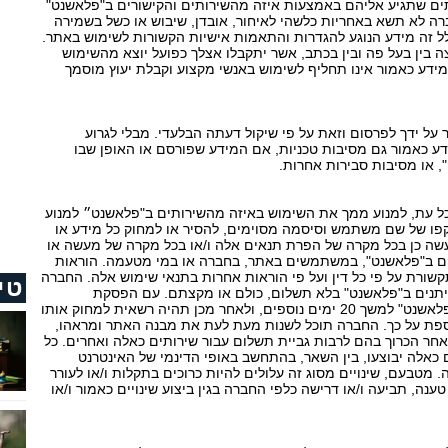
ם שתגיע אליהם באמצעות איזה מהשירותים והקישורים ב"פלאשנט"
ה לא תשא באחריות כלשהי לאיחור, אובדן, שיבוש או כשל בשמירה
לל זה מידע הנוגע להגדרות והתאמות אישיות הקשורות לשימוש באתר.
 בין בעל פה ובין בכתב, אשר יתקבלו אצלך כפועל יוצא מהשימוש
ידע כאמור אינו תחליף לשימוש באנשי מקצוע וקבלת יעוץ מוסמך
ל ידך לפרסום וזאת על פי שיקול דעתה הבלעדי. מבלי לגרוע
ע כאמור גם מסיבות טכניות, אם המידע שפורסם או האופן שבו
, או מסיבות סבירות אחרות.
כל עת, למנוע ממך את השימוש באיזה מהשירותים ב"פלאשנט״ למנוע
קפו של שם משתמש וסיסמה מסוימים, להסיר או למחוק כל מידע או
עשה כן בכל מקרה של הפרת תנאים אלה ו/או בכל מקרה של מעשה או
נים ב"פלאשנט", במשתמשים באתר, בחברה או במי מטעמה. הוראות
תקשורת על פי כל דין ועל פי הוראות אחרות בתנאי שימוש אלה. החברה
טי
יתנים ב"פלאשנט" בלא תשלום, כולם או מקצתם. עם הפסקת
השירותים תחזיק החברה את החומר הכלול ב"פלאשנט" למשך 20 ימים נוספים, ולאחר מכן תהיה רשאית למחוק אותו
וספת על כך. החברה תוכל לשנות מעת לעת את מבנה האתר ומראהו,
 אחר הכרוך בהם לרבות גביית תשלום עבור שירותים כאלה ואחרים. כל
ם כאלה יבוצעו, בין השאר, בהתחשב באופי הדינמי של האינטרנט
 מטבעם, שינויים מסוג זה עלולים להיות כרוכים בתקלות ו/או לעורר
ענה, תביעה ו/או דרישה כלפי החברה בגין ביצוע שינויים כאמור ו/או