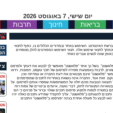
יום שישי, 7 באוגוסט 2026
בריאות
חינוך
תרבות
ברשת האינטרנט. השימוש באתר ובמדורים הכלולים בו, כפוף לתנאי
בוא
מתך לתנאי שימוש אלה. תנאי השימוש המפורטים להלן מנוסחים
הפ
אופן שווה לנשים וגברים כאחד.
צי
לאשנט". בשל כך אתר "פלאשנט" מאפשר לך לבטא את דעתך ולפרסם
שאים, לרבות באמצעות מסירה לפרסום של תכני טקסט, תמונות, וידאו
משי "פלאשנט" אינם מבטאים את דעת החברה או עמדתה ואין
 8:11
וקם. זאת ועוד, החברה אינה נושאת באחריות לתכנים שמפרסמים
 תוצאה הנובעת מהם חלה על המשתמש/ת שמסרו אותם לפרסום. על
אויות המנוגדות לחוק, דברי נאצה, איומים וביטויים של גסות רוח
ם במטרה לנסות ולמנוע פרסום תכנים שגלוי וברור על פניהם כי הם
ותכנים להצגתם ב"פלאשנט", עליך להקפיד שמידע ותכנים כאלה יהיו
 ו/או לבצע כל פעולה אחרת בגינה יפורסמו ב"פלאשנט" התכנים
6 8:7