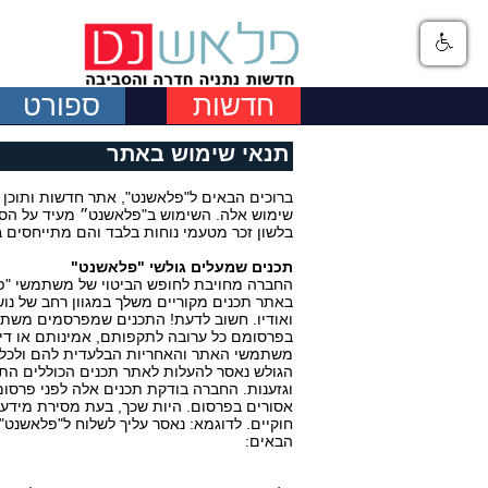
חדשות
ספורט
תנאי שימוש באתר
ברוכים הבאים ל"פלאשנט", אתר חדשות ותוכן 
שימוש אלה. השימוש ב"פלאשנט״ מעיד על הסכ
בלשון זכר מטעמי נוחות בלבד והם מתייחסים ב
תכנים שמעלים גולשי "פלאשנט"
החברה מחויבת לחופש הביטוי של משתמשי "פ
באתר תכנים מקוריים משלך במגוון רחב של נו
ואודיו. חשוב לדעת! התכנים שמפרסמים משת
בפרסומם כל ערובה לתקפותם, אמינותם או די
משתמשי האתר והאחריות הבלעדית להם ולכל
הגולש נאסר להעלות לאתר תכנים הכוללים התבט
וגזענות. החברה בודקת תכנים אלה לפני פרסומ
אסורים בפרסום. היות שכך, בעת מסירת מידע 
חוקיים. לדוגמא: נאסר עליך לשלוח ל"פלאשנט"
הבאים: