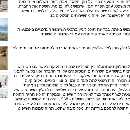
 או מי מטעמה בגין כל נזק, הפסד, אבדן רווח, תשלום או הוצאה
אות משפט, עקב הפרת תנאי שימוש אלה. בנוסף, תשפה את החברה,
תביעה ו/או דרישה שתועלה נגדם על ידי צד שלישי כלשהו כתוצאה
 "פלאשנט", על איזה מהשירותים הכלולים בו.
ש באתר. בכל עת תוכל לעיין בתנאי השימוש העדכניים באמצעות
וד הכניסה לאתר ובתחתית עמודי המדורים השונים.
ל חלק מהן לצד שלישי, תהיה רשאית החברה להמחות את זכויותיה לפי
. כל מחלוקת שתתגלה בין הצדדים לרבות מחלוקת בקשר עם השימוש
בות בקשר עם השירותים המסופקים על ידי החברה ו/או בקשר לתנאי
 הבקיא בתחום הסחר האלקטרוני והאינטרנט וזהותו תיקבע על ידי יו"ר
בורר יהיה רשאי לתת סעדים זמניים וצווי ביניים. מקום קיום
לסדרי הדין האזרחיים אך יהיה כבול לדיני הראיות ולדין המהותי.
ר לעיל, היה והחברה תתבע על ידי צד שלישי, בכל הליך משפטי שהוא
ית לצרף אותך כצד לאותו הליך שיפוטי ובמקרה זה לא תהיה תחולה
להסכם בוררות זה. בית המשפט המוסמך בהתאם להוראות חוק הבוררות, תשכ"ח - 1968 יהיה בית המשפט שמושבו
דדים לכל דבר ועניין. בכפוף ומבלי לגרוע מהאמור, בכל עניין שאינו
ה תחולה להסכם בוררות זה, מכל סיבה שהיא, תהיה סמכות השיפוט
.