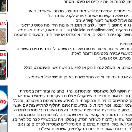
ם, לרבות זכויות יוצרים או סימני מסחר.
וני ומסרים המיועדים לרשימות תפוצה, מכתבי שרשרת, דואר
ם ועלול לאפשר ליצור קשר עימם.
 7:59
יף מחשב ("וירוס"), לרבות תוכנות עוינות הידועות כסוס טרויאני,
תולעים (Worms), ואנדלים (Vandals) , יישומים מזיקים (Malicious Applications) וכו'. סיסמאות, שמות משתמש
ב, קבצים דיגיטליים, אתרי אינטרנט או שירותים, הטעונים הרשמה
רטיותו.
בות על פי צווי איסור פרסום של בתי משפט ולרבות פרטים העשויים
 למעשי עבירה בקטינים ודומה לאלה.
 7:58
מאיים, גס או גזעני.
טרנט או העלול לגרום נזק או לפגוע במשתמשי האינטרנט בכלל
 או קוד מיוחד ואינה מתאפשרת באופן חופשי לכל משתמשי
ה חשוף לכל משתמשי האינטרנט. נהגו בתבונה ובזהירות במסירת
) וכן בתגובות ובפניות שיתקבלו אצלכם בעקבות השימוש באתר או
 להתייחס בזהירות ובביקורתיות למידע שמתפרסם באינטרנט, ובכלל
עצמו. זכור תמיד, כי מידע כזה איננו תחליף להתייעצות עם אנשי
ם, במקום שנדרשת התייעצות שכזאת. בעצם העובדה כי מסרת לחברה
נים, הנך מצהיר כי: 1. כל המצולמים בתמונות או קטעי הווידאו שמסרתם לפרסום נתנו הסכמתם
 שהיא (לרבות לשידור הסרטון בטלוויזיה ובמכשירי קצה סלולארים).
ני ו/או בעלי הזכויות בתכנים המוסיקליים שמסרת לפרסום (בין אם
ם, חברות ואגודות חברות התקליטים, אשכולות ועיל"ם.