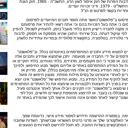
3. אין במשלוח הסרטונים משום הפרות הדין, לרבות הפרות של חוק איסור לשון הרע, התשכ"ה - 1965, חוק הגנת
סום ב"פלאשנט"כאשר אתה מוסר תכנים המיועדים לפרסום
 כי אתה בעל הזכויות בהם וכי אתה רשאי להתיר את פרסומם
קנה לחברה רישיון חינם בלתי מוגבל בזמן, להעתיק לשכפל, להפיץ,
לפי שיקול דעתה, בכל שירותי התוכן שהיא מספקת או תספק, לרבות
רי טלוויזיה, בטלפוניה, בתקשורת סלולרית ובמדיות עתידיות כלשהן.
ם למצוא מידע ותכנים המתפרסמים באינטרנט בכלל, וב"פלאשנט"
רסמים על ידי החברה או מטעמה. יתכן שתמצא שמידע ותכנים אלה
, או סבור כי הם מקוממים, מרגיזים, בלתי נאותים, בלתי חוקיים או
חת על המידע המתפרסם באתרים אליהם מקשר מנוע החיפוש, ולפיכך
 עד כמה המידע באתרים אלה מהימן(אם בכלל), שלם, מדויק או
ים לאתרי אינטרנט על בסיס מילות מפתח. מנגנון חיפוש זה פועל
וגל להקיף את כל המידע בה, ומנוע החיפוש של "פלאשנט" אינו יוצא
 יציג בפניך רק תוצאות רלבנטיות או שימצא את כל האתרים המתאימים
שימצאו ב"פלאשנט" יהיו תקינים ויובילו אותך לאתר אינטרנט פעיל.
שנכללו בו בעבר, או להימנע מהוספת קישורים חדשים, הכל לפי
ט" קישור לאתר מסוים אינה מהווה אישור לכך שהמידע באתר זה
מה. במסגרת ההרשמה תידרש למסור מידע אישי, כדוגמת שמך,
ר האלקטרוני שלך או פרטי כרטיס האשראי שברשותך. השדות שחובה
ם המתבקשים בשדות החובה, לא תוכל להירשם לשירותים הטעונים