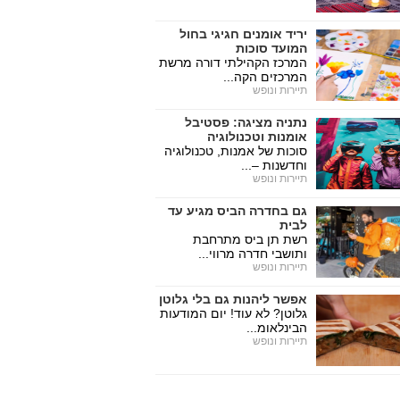
יריד אומנים חגיגי בחול
המועד סוכות
המרכז הקהילתי דורה מרשת
המרכזים הקה...
תיירות ונופש
נתניה מציגה: פסטיבל
אומנות וטכנולוגיה
סוכות של אמנות, טכנולוגיה
וחדשנות –...
תיירות ונופש
גם בחדרה הביס מגיע עד
לבית
רשת תן ביס מתרחבת
ותושבי חדרה מרווי...
תיירות ונופש
אפשר ליהנות גם בלי גלוטן
גלוטן? לא עוד! יום המודעות
הבינלאומ...
תיירות ונופש