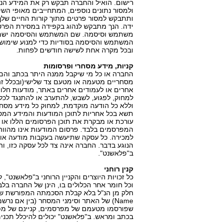
רישום. הואיל והחברה תבקש רק את המידע הנ
ולמסור נתונים נוספים, המתחייבים מאופי השי
ותתבקש למסור פרטים מתוך קורות החיים שלך
ידה. הנך מתבקש לנהוג בקפידה במסירת הפרט
משתמש וסיסמה. שם המשתמש והסיסמה ישמשו 
המשתמש והסיסמה בסודיות כדי למנוע שימוש
ובכל מקרה אחת לשישה חודשים לפחות.
קניות, מידע מסחרי ופרסומות
החברה או כל מי שיקבל ממנה היתר בכתב והם 
מסחריים מטעמה או מטעם צד שלישי(ובכלל זה
אחרים או לעמודים אחרים באתר, מודעות חלון
למחוק, לפגוע, לשבש, להתערב או להתנגד לכל
וללא כל הודעה מוקדמת, למחוק כל מידע מסחר
תשא בכל אחריות לתוכן המודעות והמידע המסח
עורכת או מבקרת את תוכן הפרסומים הללו או 
המפרסמים בלבד. פרסום המודעות אינו מהווה 
למכירה. כל עסקה שתיעשה בעקבות מודעה או 
הנוגע בדבר. החברה אינה צד לכל עסקה כזו, ו
ב"פלאשנט".
קנין רוחני
כל זכויות היוצרים והקניין הרוחני ב"פלאשנט",
וכל חומר אחר הכלולים בו, הינן של החברה בלב
Name) של האתר וסימני המסחר (בין אם נר
שפורסמו מטעמם של מפרסמים, קניינם של מפ
בכתב ומראש. ב"פלאשנט" יכולים להיכלל תכנים