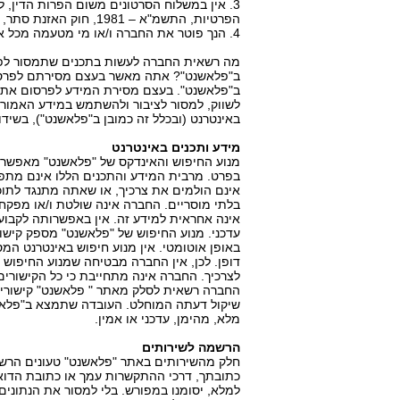
הפרטיות, התשמ"א – 1981, חוק האזנת סתר, התשל"ט - 1979, ודיני זכויות יוצרים.
4. הנך פוטר את החברה ו/או מי מטעמה מכל אחריות בקשר לסרטונים הנ"ל.
מה רשאית החברה לעשות בתכנים שתמסור לפר
ב"פלאשנט"? אתה מאשר בעצם מסירתם לפרסום
ב"פלאשנט". בעצם מסירת המידע לפרסום אתה מ
לשווק, למסור לציבור ולהשתמש במידע האמור 
באינטרנט (ובכלל זה כמובן ב"פלאשנט"), בשידו
מידע ותכנים באינטרנט
מנוע החיפוש והאינדקס של "פלאשנט" מאפשרי
בפרט. מרבית המידע והתכנים הללו אינם מתפ
אינם הולמים את צרכיך, או שאתה מתנגד לתוכנם
בלתי מוסריים. החברה אינה שולטת ו/או מפק
אינה אחראית למידע זה. אין באפשרותה לקבוע
עדכני. מנוע החיפוש של "פלאשנט" מספק קישור
באופן אוטומטי. אין מנוע חיפוש באינטרנט המס
דופן. לכן, אין החברה מבטיחה שמנוע החיפוש
לצרכיך. החברה אינה מתחייבת כי כל הקישורים 
החברה רשאית לסלק מאתר " פלאשנט" קישורים 
שיקול דעתה המוחלט. העובדה שתמצא ב"פלאשנ
מלא, מהימן, עדכני או אמין.
הרשמה לשירותים
חלק מהשירותים באתר "פלאשנט" טעונים הרש
כתובתך, דרכי ההתקשרות עמך או כתובת הדוא
למלא, יסומנו במפורש. בלי למסור את הנתוני