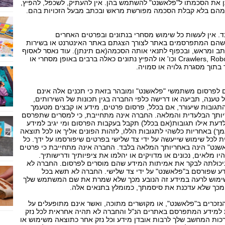
ן את הסכמתו ל"פלאשנט" להשתמש בהן. אין להעתיק, לשכפל, להפיץ,
לק מהם בלא קבלת הסכמה מפורשת מראש ובכתב מבעל הזכויות בהם.
ד. אין לעשות כל שימוש מסחרי בנתונים ובפרטים האחרים
שהם המתפרסמים באתר לצורך הצגתם באתר האינטרנט או בשירות
 ומראש, ובכפוף לתנאי אותה הסכמה(אם תינתן). עוד נאסר לאסוף
נתונים מ"פלאשנט" באמצעות תוכנות מסוג Crawlers, Robots וכו' או להפיץ נתונים כאלה ברבים באופן מסחרי או
בתוך מסגרת גלויה או סמויה.
 לפרסום משתמשי "פלאשנט" ומובהר בזאת כי תכנים אלה אינם
ענה, תביעה או דרישה כלפי החברה בגין תכונות של השירותים,
תגובות שיעורר, אם בכלל, פרסום פרטים, מידע או קבצים מטעמך
יותך הבלעדית והמלאה. החברה אינה מתחייבת, כי למסרים שתפרסם
דעת אילו תגובות(אם בכלל) תקבל בעקבות הפרסום ומי יגיב למידע
) באחריות כלשהי לתגובות הללו, לזהות הפונים אליך או לכל תוצאה
כל שימוש שייעשה על ידי צד שלישי בפרטים שיפורסמו על ידך. כל
ט" הינה באחריותך המלאה בלבד. החברה אינה מתחייבת כי פרטים
מלאים, נכונים או מדויקים או יהלמו את ציפיותיך ודרישותיך.
יכולתה לבקר את אמיתות המידע שהם מוסרים לפרסום. החברה לא
 שפורסם ב"פלאשנט" על ידי צד שלישי. החברה לא תשא בכל
שימוש לרעה במידע זה הנובע מכך שלא שמרת את שם המשתמש שלך
 מכך שלא עדכנת את סיסמתך, כמומלץ בתנאים אלה.
זכרים ב"פלאשנט", או מקושרים מתוכה, ואשר אינם מתופעלים על
 למידע המתפרסם באתרים הנ"ל והחברה לא תהיה אחראית לכל נזק
ערכות המחשב שלך לרבות אובדן מידע וכל נזק אחר כתוצאה משימוש או