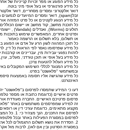
כל מידע הפוגע או מפר זכויות קנייניות של אחרי
כל מידע פורנוגרפי או בעל אופי מיני בוטה.
דואר אלקטרוני ומסרים מסחריים, דואר אלקטר
זבל(spam), דואר ומסרים המיועדים לנמענים רבים שלא ביקשו מראש ובמפורש לקבל אותם וכו'.
כל מידע הנוגע לקטינים או כל פרט המזהה אות
כל תוכנת מחשב, קוד מחשב או יישום הכוללים נג
ופרטים אחרים, המאפשרים שימוש בתוכנות מחש
או תשלום, בלא תשלום או הרשמה כאמור.
כל תוכן המהווה לשון הרע על אדם או הפוגע בפ
כל מידע שפרסומו נאסר לפי הוראות כל דין, לר
לזהות נפגעי עבירות מין, עבריינים או קורבנות
כל מידע בעל אופי או תוכן טורדני, מעליב, עוין, 
כל מידע העלול להטעות צרכן.
כל מידע המנוגד לכללי השימוש המקובלים באינ
ובמשתמשי "פלאשנט" בפרט.
כל מידע שהגישה אליו חסומה באמצעות סיסמה
האינטרנט.
דעו כי המידע שתמסרו לפרסום ב"פלאשנט" יהי
פרטים אישיים (כדוגמת כתובת או מספר טלפון
פרסום פרטיכם האישיים. החברה מעודדת אותך
זה למידע שמפרסמים משתמשים באתר "פלאשנט" 
מקצוע מתאימים, כדוגמת עורכי דין או רופאי
לפרסם את התכ
לפרסום במסגרת הפעילות באתר ובכל פלטפורמה
2. הסדרת את נושא תשלום התגמולים לכל ארגו
במסגרת הסרטון ובין אם לאו), לרבות מול אקו"