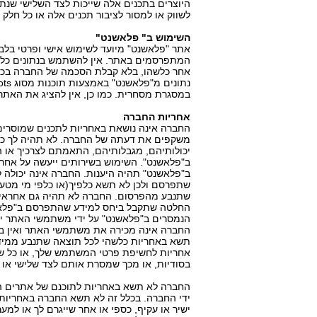
היוצרים בתכנים אלה שייכות לצד השלישי שנת
לשווק או למסור לציבור תכנים אלה או כל ח
השימוש ב" פלאשנט"
אתר "פלאשנט" מיועד לשימוש אישי ופרטי בלב
המתפרסמים באתר. אין להשתמש בנתונים כל
אחר כלשהו, בלא קבלת הסכמה של החברה בכתב
במסגרת מסחרית. כמו כן, אין להציג את האתר 
אחריות החברה
החברה אינה נושאת באחריות לתכנים שמוסרים
משקפים את דעתה של החברה. לא תהיה לך כל ט
יכולותיהם, מגבלותיהם, התאמתם לצרכיך או ה
ב"פלאשנט". השימוש בשירותים ייעשה על אחר
ב"פלאשנט" תהיה היענות. החברה אינה יכולה ל
שתפרסם ולכן לא תשא כלפיך(או כלפי מי מטעמך
שתנבע מהפרסום. החברה לא תהיה גם אחראית ל
החלטה שתקבל ביחס למידע שהתפרסם ב"פלאשנ
הנמסרים ב"פלאשנט" על ידי משתמשי האתר יהיו 
החברה אינה מכירה את משתמשי האתר ואין ב
תשא באחריות כלשהי לכל תוצאה שתנבע ממידע
אחריות לחשיפת פרטי המשתמש שלך, או כל 
בסודיות, או מכך שמסרת אותם לצד שלישי או
החברה לא תשא באחריות לתוכנם של אתרים הנ
ידי החברה. בכלל זה לא תשא החברה באחריות
ישיר או עקיף, כספי או אחר שייגרם לך או למ