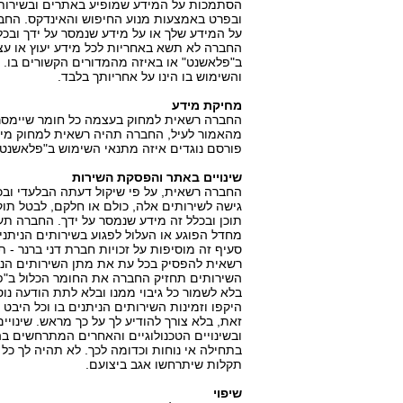
הסתמכות על המידע שמופיע באתרים ובשירותי
ובפרט באמצעות מנוע החיפוש והאינדקס. החבר
על המידע שלך או על מידע שנמסר על ידך ובכ
החברה לא תשא באחריות לכל מידע יעוץ או עצה
ב"פלאשנט" או באיזה מהמדורים הקשורים בו. מ
והשימוש בו הינו על אחריותך בלבד.
מחיקת מידע
החברה רשאית למחוק בעצמה כל חומר שיימסר ע
מהאמור לעיל, החברה תהיה רשאית למחוק מיד
פורסם נוגדים איזה מתנאי השימוש ב"פלאשנט"
שינויים באתר והפסקת השירות
החברה רשאית, על פי שיקול דעתה הבלעדי וב
גישה לשירותים אלה, כולם או חלקם, לבטל תו
תוכן ובכלל זה מידע שנמסר על ידך. החברה ת
מחדל הפוגע או העלול לפגוע בשירותים הנית
סעיף זה מוסיפות על זכויות חברת דני ברנר - 
רשאית להפסיק בכל עת את מתן השירותים הנ
בלא לשמור כל גיבוי ממנו ובלא לתת הודעה נ
היקפו וזמינות השירותים הניתנים בו וכל היבט
זאת, בלא צורך להודיע לך על כך מראש. שינויי
ובשינויים הטכנולוגיים והאחרים המתרחשים בה.
בתחילה אי נוחות וכדומה לכך. לא תהיה לך כל ט
תקלות שיתרחשו אגב ביצועם.
שיפוי