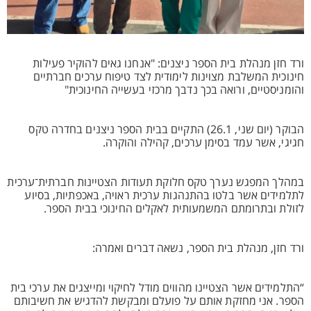
ורד חזן מנהלת בית הספר ניצנים: "אנחנו גאים להוקיר פעילות
חינוכית המשלבת מצוינות לימודית לצד טיפוח ערכים חברתיים
והומניסטיים, ורואה בכך נדבך מרכזי בעשייה החינוכית"
הבוקר (יום שני, 26.1) התקיים בבית הספר ניצנים בחדרה טקס
חגיגי, אשר עמד בסימן ערכים, קהילה והוקרה.
במהלך המפגש נערך טקס חלוקת תעודות הצטיינות חברתית־ערכית
לתלמידים אשר בלטו בהתנהגות ערכית ראויה, באכפתיות, בסיוע
לזולת ובתרומתם המשמעותית לאקלים החינוכי בבית הספר.
ורד חזן, מנהלת בית הספר, נשאה דברים ואמרה:
“התלמידים אשר הצטיינו מהווים מודל לחיקוי ומייצגים את ערכי בית
הספר. אני מחזקת אותם על פועלם ומבקשת להדגיש את חשיבותם