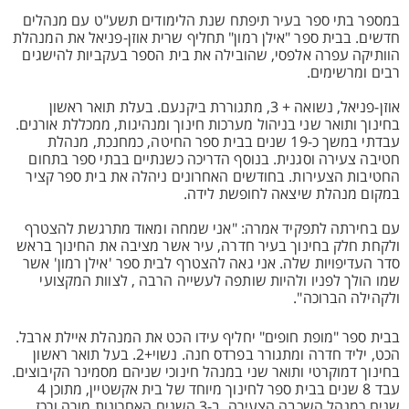
במספר בתי ספר בעיר תיפתח שנת הלימודים תשע"ט עם מנהלים
חדשים. בבית ספר "אילן רמון" תחליף שרית אוזן-פניאל את המנהלת
הוותיקה עפרה אלפסי, שהובילה את בית הספר בעקביות להישגים
רבים ומרשימים.
אוזן-פניאל, נשואה + 3, מתגוררת ביקנעם. בעלת תואר ראשון
בחינוך ותואר שני בניהול מערכות חינוך ומנהיגות, ממכללת אורנים.
עבדתי במשך כ-19 שנים בבית ספר החיטה, כמחנכת, מנהלת
חטיבה צעירה וסגנית. בנוסף הדריכה כשנתיים בבתי ספר בתחום
החטיבות הצעירות. בחודשים האחרונים ניהלה את בית ספר קציר
במקום מנהלת שיצאה לחופשת לידה.
עם בחירתה לתפקיד אמרה: "אני שמחה ומאוד מתרגשת להצטרף
ולקחת חלק בחינוך בעיר חדרה, עיר אשר מציבה את החינוך בראש
סדר העדיפויות שלה. אני גאה להצטרף לבית ספר 'אילן רמון' אשר
שמו הולך לפניו ולהיות שותפה לעשייה הרבה , לצוות המקצועי
ולקהילה הברוכה".
בבית ספר "מופת חופים" יחליף עידו הכט את המנהלת איילת ארבל.
הכט, יליד חדרה ומתגורר בפרדס חנה. נשוי+2. בעל תואר ראשון
בחינוך דמוקרטי ותואר שני במנהל חינוכי שניהם מסמינר הקיבוצים.
עבד 8 שנים בבית ספר לחינוך מיוחד של בית אקשטיין, מתוכן 4
שנים כמנהל השכבה הצעירה. ב-3 השנים האחרונות מורה ורכז