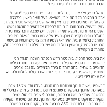
שכבה בחטיבת הביניים "מופת חופים".
מנהל חדש, אלי ארביב, גם לחטיבת הביניים בבית ספר "חופים".
ארביב מתגורר בקדימה-צורן, נשוי+3. בעל תואר ראשון בכלכלה
וסוציולוגיה מאוניברסיטת בר אילן ותואר שני בייעוץ ארגוני ממכללת
עמק יזרעאל. בוגר תוכנית חותם להסבת אקדמאים להוראה ובשש
השנים האחרונות ממלא תפקידי חינוך, ריכז שכבה וחבר צוות ניהול
בחט"ב גוונים בקדימה-צורן. מעיד על עצמו כבעל תפיסה חינוכית
התומכת בלומד פעיל, האחראי ללמידה ולמיצוי כישרונותיו ובגישת
הבניית הלמידה, ומאמין גדול בכוחה של הקהילה ובבית הספר כחלק
מהמרקם הקהילתי.
את בית ספר המכיל, בית ספר חדש הנפתח השנה, תנהל חני
קרשטינו. בית הספר המכיל הינו אחד מארבעה בתי ספר מכילים
חלוציים בישראל, בהם לומדים ביחד תלמידים עם ובלי צרכים
מיוחדים, בשאיפה לפתח בקרב כל לומד את היכולת לחלום ולהביא
את עצמו לידי ביטוי.
קרשטינו, אשת חינוך ומנתחת התנהגות, בעלת ותק של 18 שנה
במערכת החינוך בתפקידים שונים: מחנכת, מדריכה, מרצה במכללות
להכשרת עובדי הוראה ובפסגות, מתוכם 9 שנים בניהול. יזמית
ומקימת פרויקטים ייחודיים במערכת החינוך, ביניהם מייסדת ומקימה
בית ספר הרים לתלמידי ASD בגבעת עדה, הקמת מרכז הכשרה