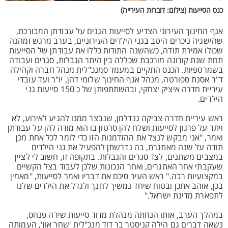
כנס הסייעות (צילום: דוברות העירייה)
אגף החינוך העירוני הצדיע לסייעות הגנים על עבודתן המבורכת,
שהישגיה ניכרים היטב בגני הילדים העירוניים, בערב מרגש ומהנה
שכולו אמירת תודה, כשהשנה התודות כללו את עבודתן של הסייעות
תחת שנת קורונה מורכבת שכללה בין היתר הגבלות, סגרים ועבודה
בשמרטפיות. הכנס התקיים במעמד סמנכ"לית מנהל חברה וקהילה
ד"ר אסנת ספורטה, מנהל אגף החינוך שלומי דהן, יו"ר ועד עובדי
עיריית חדרה איציק יצחקי, ובהשתתפותן של כ 150 סייעות גני
הילדים.
ראש עיריית חדרה צביקה גנדלמן, שנבצר ממנו להגיע לאירוע, לא
ויתר על פרגון לסייעות ושלח להן סרטון בו הוא מודה להן על עבודתן
ואמר, "אני מבקש לנצל את ההזדמנות הזו כדי לומר לכל אחת מכן
תודה על שנה מאתגרת, בה נדרשתן להפעיל את גני הילדים
במצבים משתנים, לצד סגרים והגבלות. בתקופה זו, חשוב לי לציין
שעקבתי אחר האתגרים, ואחר הנכונות שלכן לעבוד בצל הקשיים
במקצועיות רבה." ראש העיר סיכם את דבריו ואמר לסייעות, "מאמין
בכן, אוהב אתכן ובטוח שיחד נמשיך לחנך ולגדל את הילדים שלנו
לתפארת מדינת ישראל."
במהלך הערב, אותו הנחתה מנהלת מדור סייעות שירה פנחס,
נשאה דברים גם הילה קניסטר בר דוד מנכ"לית 'שחר און', העמותה