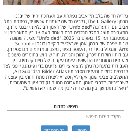
גלריה חדשה בלב תל אביב נפתחת עם תערוכת יחיד של יבגני
מרמן: The L Gallery, גלריה חדשה לאמנות עכשווית, נפתחת בתל
אביב עם התערוכה "Unfolded" של האמן הבינלאומי יבגני מרמן.
התערוכה תוצג בחלל הגלריה ברחוב אחד העם 13 בין התאריכים: 2
בספטמבר ועד 15 באוקטובר 2025. "Unfolded" מציגה שמונה
שנות יצירה של מרמן, אמן ישראלי יליד קייב ובוגר School of
Visual Arts בניו יורק, העוסק בציור, מיצב ובמדיומים מבוססי זמן.
עבודותיו חוקרות זיכרון, זהות והגירה, תוך שימוש בחומרים טעונים
ולעיתים ממוחזרים הנושאים עימם עקבות של חיים קודמים. בין
העבודות בתערוכה ניתן למצוא ציורים עדינים בדיו פיגמנטי יפני לצד
קנבסים גדולים ונועזים מסדרותיו Bilder Atlas ו־ArtGuards,
המשלבים צבעי שמן, אקריליק וספריי ליצירת מתח חזותי בין עוצמה
לשבריריות. לדברי האמן, התערוכה מהווה נקודת ציון משמעותית,
"דיאלוג מתמשך בין מה שהיה לבין מה שעוד לא הושלם".
חיפוש כתבות
כל הכתבות