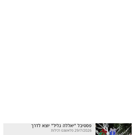
פסטיבל "יאללה גליל" יוצא לדרך
29/7/2026 פלאשנט רכילות