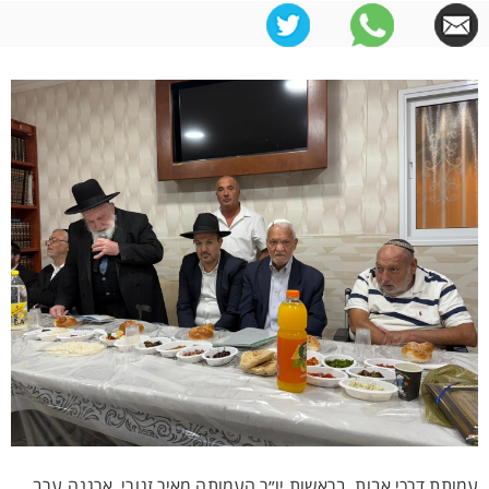
עמותת דרכי אבות, בראשות יו״ר העמותה מאיר זגורי, ארגנה ערב