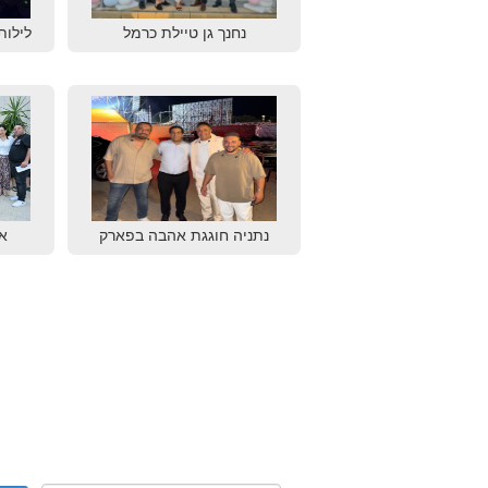
נחנך גן טיילת כרמל
לילות
נתניה חוגגת אהבה בפארק
א