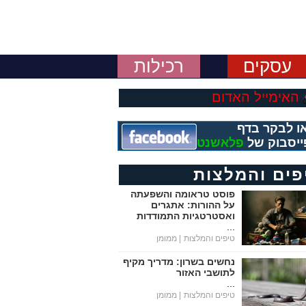
עסקים
רכילות
האימייל האדום
ו לבקר בדף
ייסבוק של
פלאשנט
פים והמלצות
פוסט טראומה והשפעתה
על ההורות: אתגרים
ואסטרטגיות התמודדות
...
טיפים והמלצות
| ממומן
נחשים בשרון: מדריך מקיף
לתושבי האזור
...
טיפים והמלצות
| ממומן