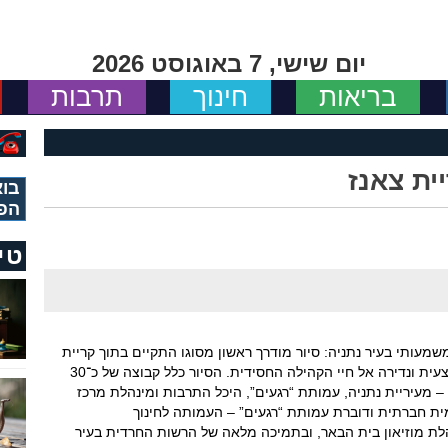
יום שישי, 7 באוגוסט 2026
בריאות
חינוך
תרבות
ית צאנז
בוא
הפ
טי
שמעותי בעיר נתניה: סיור מודרך ראשון מסוגו התקיים בתוך קריית
חסידות צאנז, ואִפשר הצצה אותנטית, בלתי אמצעית ונדירה אל חיי הקהילה החסידית. הסיור כלל קבוצה של כ־30
 – מעיריית נתניה, עמותת “רגעים”, היכל התרבות ומינהלת מרכז
זמית חברתית ודוברת עמותת “רגעים” – העמותה לחינוך
הלת מוזיאון בית הבאר, ובתמיכה מלאה של הרשות החרדית בעיר