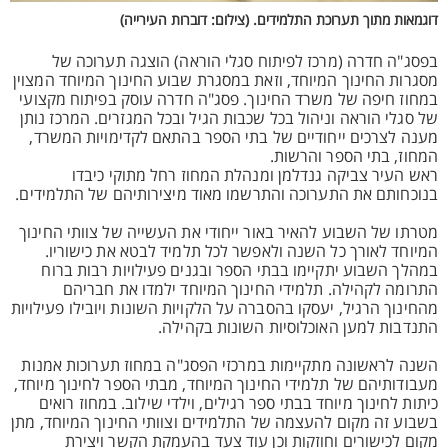
דוגמאות מתוך תערוכת התלמידים. (צילום: דוברות העירייה)
בפסג"ה חדרה (מרכז לפיתוח סגלי הוראה) הוצגה תערוכה של
מסגרות החינוך המיוחד, וזאת במסגרת שבוע החינוך המיוחד המצוין
במחוז חיפה של משרד החינוך. פסג"ה חדרה עוסק בפיתוח מקצועי
של סגלי הוראה וניהול בכל שכבות הגיל ובכל המגזרים. המרכז נותן
מענה לצרכים ייחודיים של בתי הספר בהתאם לקדימויות המשרד,
המחוז, בתי הספר והרשות.
ראש העיר צביקה גנדלמן ומנהלת המחוז רחל מתוקי כיבדו
בנוכחותם את התערוכה והתרשמו מאוד מיצירותיהם של התלמידים.
מטרתו של השבוע להאיר באור ייחודי את העשייה של צוותי החינוך
המיוחד לאורך כל השנה ולאפשר לכל תלמיד לבטא את כישוריו.
במהלך השבוע יתקיימו בבתי הספר ובגנים פעילויות רבות ברוח
התרומה לקהילה. תלמידי החינוך המיוחד ילמדו את חבריהם
מהחינוך הרגיל, יעסקו בהסברה על הלקויות השונות ויובילו פעילויות
התנדבות למען האוכלוסיות השונות בקהילה.
השנה לראשונה מתקיימות במרכזי הפסג"ה במחוז תערוכות אמנות
מעבודותיהם של תלמידי החינוך המיוחד, מבתי הספר לחינוך מיוחד,
כיתות לחינוך מיוחד בבתי ספר רגילים, וילדי שילוב. במחוז רואים
בשבוע זה מקום להעצמה של התלמידים וצוותי החינוך המיוחד, מתן
מקום לכישורים וחוזקות וכן עוד צעד בהעמקת הקשר ויצירת