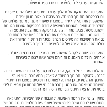
השותפויות עם כלל התלמידים בבית הספר וביישוב.
התערוכות הינן זרקור אל תהליך עבודה חינוכי וטיפולי המתבצע יום
יום במסגרות החינוך המיוחד. בתערוכה מוצגות מגוון יצירות
המשקפות את תהליך לימוד במסגרת שיעורי אמנות מתוך עולמם של
התלמידים. תוצרי האמנות חושפים עבודה בטכניקות אמנות מגוונות:
רישום, פיסול, צבע, מחזור, צילום, גרפיקה ממוחשבת ואנימציה
בווידאו. מגוון התוצרים משקפים את הרב תרבותיות של המחוז כמו
גם את החשיבות לה מיחסים מנהלי מסגרות החינוך המיוחד את
יכולת ההבעה והיצירה של התלמידים בתהליך הלמידה.
התערוכה פתוחה לקהל המשתלמים, המבקרים במרכזי הפסג"ה,
אורחים, הילדים האמנים והוריהם אשר יגיעו לצפות ביצירות
האמנות.
מנהלת המחוז רחל מתוקי, הודתה למרכזת על החינוך המיוחד ורדה
לבנה, ולמפקחי החינוך המיוחד על ארגון התערוכה וליווי צוותי
החינוך והתלמידים. כן הודתה לצוותים החינוכיים במסגרות החינוך
המיוחד המייצגות את המגוון הרב תרבותי של המחוז וכן מביאות לידי
ביטוי את הרצף החינוכי מכיתות היסוד ועד התיכון.
מתוקי ציינה את הרמה האמנותית הגבוהה של היצירות. "אני גאה
ומתרגשת לנוכח עולם פנימי עשיר שמביעים התלמידים. זו כוחה של