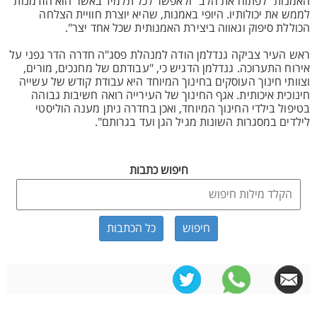
האמנות "לפתוח את הלב" ולאפשר לכל תלמיד באשר הוא הזדמנות
לממש את יכולותיו. היופי באמנות, שהיא יוצרת חוויית הצלחה
הכוללת סיפוק וגאווה ביצירת האמנותית שכל אחד יצר".
ראש העיר צביקה גנדלמן הודה למנהלת פסג"ה חדרה הדר גפני על
אירוח התערוכה. גנדלמן הדגיש כי, "עבודתם של מחנכים, מורים,
וצוותי חינוך העוסקים בחינוך המיוחד היא עבודת קודש של עשייה
חינוכית איכותית. אגף החינוך של העירייה רואה חשיבות גבוהה
בטיפול בילדי החינוך המיוחד, ואכן בחדרה ניתן מענה הוליסטי
לילדים במסגרות השונות מגיל הגן ועד בגרותם".
חיפוש כתבות
כל הכתבות